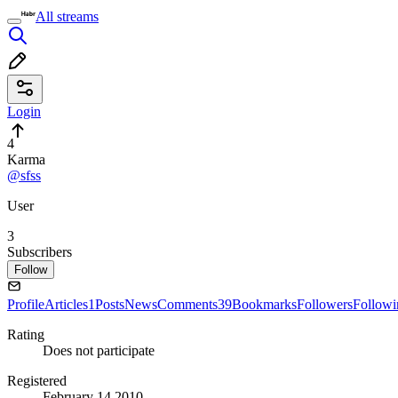
All streams
Login
4
Karma
@sfss
User
3
Subscribers
Follow
Profile
Articles
1
Posts
News
Comments
39
Bookmarks
Followers
Followi
Rating
Does not participate
Registered
February 14 2010