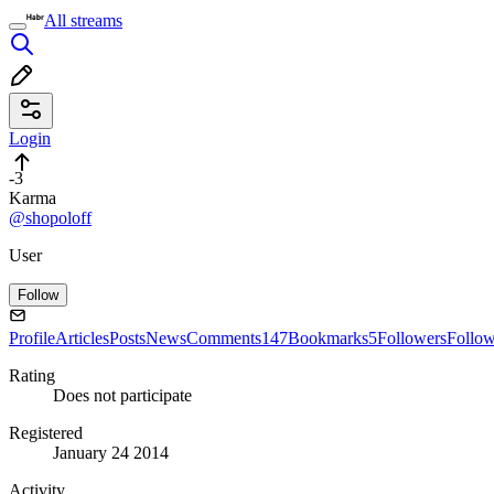
All streams
Login
-3
Karma
@shopoloff
User
Follow
Profile
Articles
Posts
News
Comments
147
Bookmarks
5
Followers
Follo
Rating
Does not participate
Registered
January 24 2014
Activity