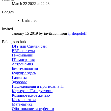
March 22 2022 at 22:28
Badges
Unhabred
Invited
January 15 2019
by invitation from
@shopoloff
Belongs to hubs
DIY или Сделай сам
ERP-системы
IT-компании
IT-эмиграция
Астрономия
Биотехнологии
Будущее здесь
Гаджеты
Здоровье
Исследования и прогнозы в IT
Карьера в IT-индустрии
Компьютерное железо
Космонавтика
Математика
Образование за рубежом