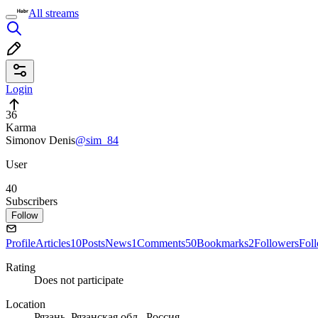
All streams
Login
36
Karma
Simonov Denis
@sim_84
User
40
Subscribers
Follow
Profile
Articles
10
Posts
News
1
Comments
50
Bookmarks
2
Followers
Fol
Rating
Does not participate
Location
Рязань, Рязанская обл., Россия