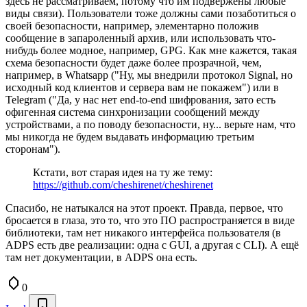
здесь не рассматриваем, потому что им подвержены любые
виды связи). Пользователи тоже должны сами позаботиться о
своей безопасности, например, элементарно положив
сообщение в запароленный архив, или использовать что-
нибудь более модное, например, GPG. Как мне кажется, такая
схема безопасности будет даже более прозрачной, чем,
например, в Whatsapp ("Ну, мы внедрили протокол Signal, но
исходный код клиентов и сервера вам не покажем") или в
Telegram ("Да, у нас нет end-to-end шифрования, зато есть
офигенная система синхронизации сообщений между
устройствами, а по поводу безопасности, ну... верьте нам, что
мы никогда не будем выдавать информацию третьим
сторонам").
Кстати, вот старая идея на ту же тему:
https://github.com/cheshirenet/cheshirenet
Спасибо, не натыкался на этот проект. Правда, первое, что
бросается в глаза, это то, что это ПО распространяется в виде
библиотеки, там нет никакого интерфейса пользователя (в
ADPS есть две реализации: одна с GUI, а другая с CLI). А ещё
там нет документации, в ADPS она есть.
0