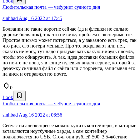
Look
Любительская почта — чебурнет судного дня
sinhbad
Aug 16 2022 at 17:45
Болванки не такие дорогие сейчас (да и флешки не сильно
дороже болванок), так что не вижу проблем в эксперименте.
Простое письмо может потеряться, а у заказного есть трек, так
что риск его потери меньше. Про то, вскрывают или нет,
сказать не могу, тут надо придумывать какую-нибудь пломбу,
чтобы это обнаружить. А так, идея доставки больших файлов
по почте не нова, я в конце нулевых видел сервис, который за
денежку скачивал файл с сайта или с торрента, записывал его
на диск и отправлял по почте.
0
Look
Любительская почта — чебурнет судного дня
sinhbad
Aug 16 2022 at 06:56
Сейчас на алиэкспрессе можно купить контейнеры, в которые
вставляются ноутбучные харды, а сам контейнер
подключается по USB. Стоят они рублей 500. 3.5-жёсткие