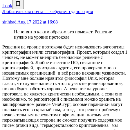
Look
Любительская почта — чебурнет судного дня
sinhbad
Aug 17 2022 at 16:08
Непонятно каким образом это поможет. Решение
нужно на уровне протокола.
Решения на уровне протокола будут использовать алгоритмы
криптографии и/или стеганографии. Проект, который создал 1
человек, не может внедрить безопасное решение с
криптографией. Любое известное ПО, связанное с
криптографией, проходило аудиты, его проверяли много
независимых организаций, и всё равно находили уязвимости.
Поэтому мне больше нравится философия Unix, которая
гласит, что лучше написать что-то узкоспециализированное,
но оно будет работать хорошо. А решение на уровне
протокола не является критически необходимым, а если оно
необходимо, то репозиторий с письмами можно хранить на
зашифрованном разделе VeraCrypt, особые параноики могут
положить его в скрытый том, и тогда это решит проблему с
нежелательным перехватом информации, потому что
перехватывающая сторона не сможет получить содержимое
писем (атаки вида "терморектального криптоанализа" мы