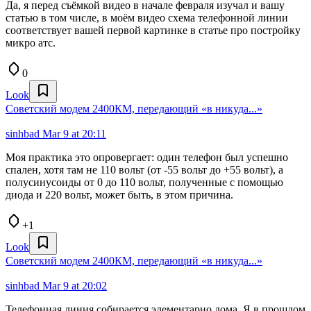
Да, я перед съёмкой видео в начале февраля изучал и вашу
статью в том числе, в моём видео схема телефонной линии
соответствует вашей первой картинке в статье про постройку
микро атс.
0
Look
Советский модем 2400КМ, передающий «в никуда...»
sinhbad
Mar 9 at 20:11
Моя практика это опровергает: один телефон был успешно
спален, хотя там не 110 вольт (от -55 вольт до +55 вольт), а
полусинусоиды от 0 до 110 вольт, полученные с помощью
диода и 220 вольт, может быть, в этом причина.
+1
Look
Советский модем 2400КМ, передающий «в никуда...»
sinhbad
Mar 9 at 20:02
Телефонная линия собирается элементарно дома. Я в прошлом