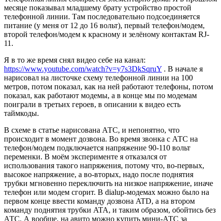
месяце показывал младшему брату устройство простой
телефонной линии. Там последовательно подсоединяется
питание (у меня от 12 до 16 вольт), первый телефон/модем,
второй телефон/модем к красному и зелёному контактам RJ-
11.
Я в то же время снял видео себе на канал:
https://www.youtube.com/watch?v=y7s3DkSqruY
. В начале я
нарисовал на листочке схему телефонной линии на 100
метров, потом показал, как на ней работают телефоны, потом
показал, как работают модемы, а в конце мы по модемам
поиграли в третьих героев, в описании к видео есть
таймкоды.
В схеме в статье нарисована АТС, и непонятно, что
происходит в момент дозвона. Во время звонка с АТС на
телефон/модем подключается напряжение 90-110 вольт
переменки. В моём эксперименте я отказался от
использования такого напряжения, потому что, во-первых,
высокое напряжение, а во-вторых, надо после поднятия
трубки мгновенно переключить на низкое напряжение, иначе
телефон или модем сгорит. В dialup-модемах можно было на
первом конце ввести команду дозвона ATD, а на втором
команду поднятия трубки ATA, и таким образом, обойтись без
АТС. А вообще, на авито можно купить мини-АТС за