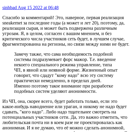
sinhbad
Aug 15 2022 at 06:48
Спасибо за комментарий! Это, наверное, первая реализация
sneakernet за последние годы (а может и лет 20), поэтому, да,
реализация сырая, и может быть подвержена различным
угрозам. Я, в целом, согласен с вашим мнением, и без
критического числа участников сеть будет, в лучшем случае,
фрагментированна на регионы, но связи между ними не будет.
Замечу также, что сама необходимость подобной
системы подразумевает форс мажор. Т.е. введение
некоего специального режима управление, типа
ЧП, в явной или неявной форме. Жизненный опыт
говорит, что сдадут "кому надо" всю эту систему
практически немедленно, в пределах дней.
Именно поэтому такое внимание при разработке
подобных систем уделяют анонимности.
Из ЧП, она, скорее всего, будет работать только, если это
какое-нибудь наводнение или ураган, и никому не надо будет
сдавать, "кого надо". Либо надо тщательнее смотреть на
потенциальных участников сети. Да, это важно отметить, что
любительская почта ни в коем разе не проектировалась как
анонимная. И я не думаю, что её можно сделать анонимной,