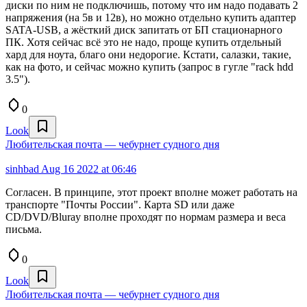
диски по ним не подключишь, потому что им надо подавать 2
напряжения (на 5в и 12в), но можно отдельно купить адаптер
SATA-USB, а жёсткий диск запитать от БП стационарного
ПК. Хотя сейчас всё это не надо, проще купить отдельный
хард для ноута, благо они недорогие. Кстати, салазки, такие,
как на фото, и сейчас можно купить (запрос в гугле "rack hdd
3.5").
0
Look
Любительская почта — чебурнет судного дня
sinhbad
Aug 16 2022 at 06:46
Согласен. В принципе, этот проект вполне может работать на
транспорте "Почты России". Карта SD или даже
CD/DVD/Bluray вполне проходят по нормам размера и веса
письма.
0
Look
Любительская почта — чебурнет судного дня