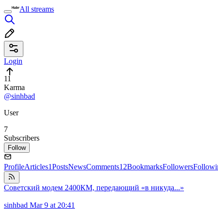
All streams
Login
11
Karma
@sinhbad
User
7
Subscribers
Follow
Profile
Articles
1
Posts
News
Comments
12
Bookmarks
Followers
Followi
Советский модем 2400КМ, передающий «в никуда...»
sinhbad
Mar 9 at 20:41