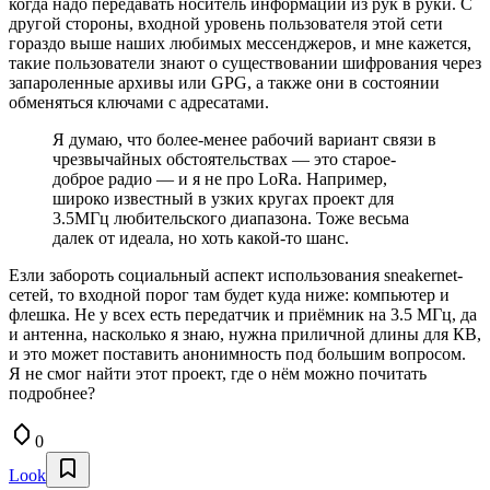
когда надо передавать носитель информации из рук в руки. С
другой стороны, входной уровень пользователя этой сети
гораздо выше наших любимых мессенджеров, и мне кажется,
такие пользователи знают о существовании шифрования через
запароленные архивы или GPG, а также они в состоянии
обменяться ключами с адресатами.
Я думаю, что более-менее рабочий вариант связи в
чрезвычайных обстоятельствах — это старое-
доброе радио — и я не про LoRa. Например,
широко известный в узких кругах проект для
3.5МГц любительского диапазона. Тоже весьма
далек от идеала, но хоть какой-то шанс.
Езли забороть социальный аспект использования sneakernet-
сетей, то входной порог там будет куда ниже: компьютер и
флешка. Не у всех есть передатчик и приёмник на 3.5 МГц, да
и антенна, насколько я знаю, нужна приличной длины для КВ,
и это может поставить анонимность под большим вопросом.
Я не смог найти этот проект, где о нём можно почитать
подробнее?
0
Look