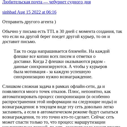
Любительская почта — чебурнет судного дня
sinhbad
Aug 15 2022 at 06:16
Отправить другого агента )
Обычно у письма есть TTL в 30 дней с момента создания, так
что если на другой берег поедет другой курьер, то он и
доставит письмо.
Так то сюда напрашивается блокчейн. На каждой
флешке все копии всех писем и отметки о
доставке. Когда 2 флешки оказываются рядом -
данные синхронизируются. А чтобы у курьеров
была мотивация - за каждую успешную
синхронизацию нужно вознаграждение.
Слишком сложная задача в рамках офлайн-сети, да и
появляются много точек отказов. Плюс, непонятно, как
автоматизировать процесс синхронизации (и особенно
распространения этой информации на следующие ноды) и
вознаграждения: в текущем виде эту сеть довольно легко
заспамить, а если в автоматическом режиме будут сыпаться
вознаграждения, то это точно кто-то сделает. Сейчас сеть
может спасти только то, что процесс маршрутизации