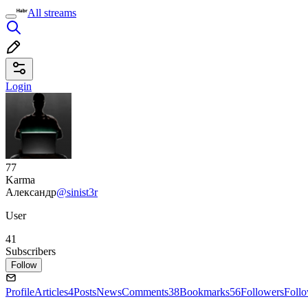
All streams
Login
77
Karma
Александр
@sinist3r
User
41
Subscribers
Follow
Profile
Articles
4
Posts
News
Comments
38
Bookmarks
56
Followers
Foll