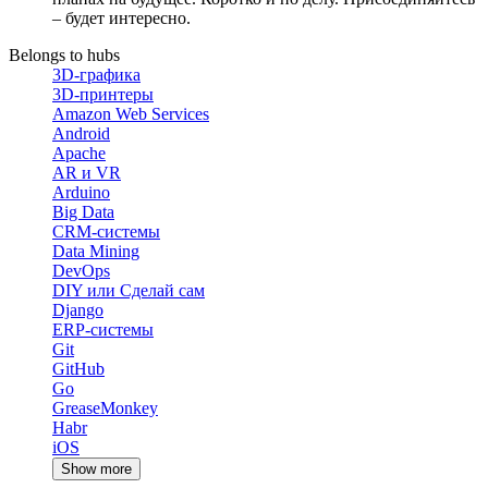
– будет интересно.
Belongs to hubs
3D-графика
3D-принтеры
Amazon Web Services
Android
Apache
AR и VR
Arduino
Big Data
CRM-системы
Data Mining
DevOps
DIY или Сделай сам
Django
ERP-системы
Git
GitHub
Go
GreaseMonkey
Habr
iOS
Show more