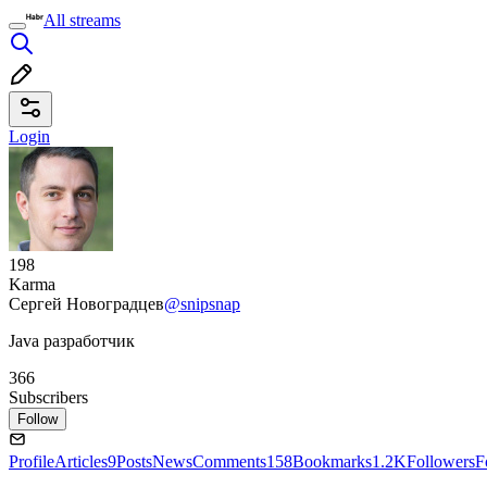
All streams
Login
198
Karma
Сергей Новоградцев
@snipsnap
Java разработчик
366
Subscribers
Follow
Profile
Articles
9
Posts
News
Comments
158
Bookmarks
1.2K
Followers
F