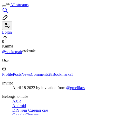
All streams
Login
0
Karma
read⁠-⁠only
@socketpair
User
Profile
Posts
News
Comments
28
Bookmarks
1
Invited
April 18 2022
by invitation from
@gmelikov
Belongs to hubs
Agile
Android
DIY или Сделай сам
Google Chrome