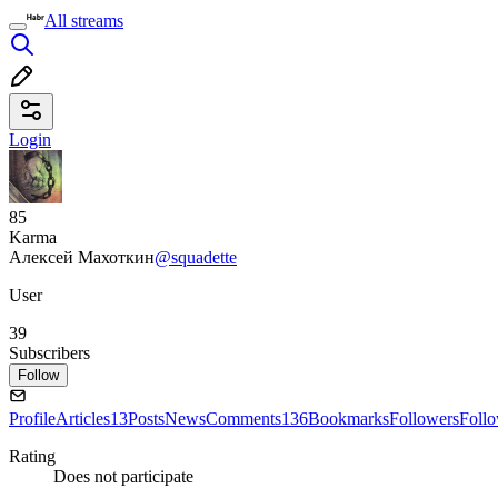
All streams
Login
85
Karma
Алексей Махоткин
@squadette
User
39
Subscribers
Follow
Profile
Articles
13
Posts
News
Comments
136
Bookmarks
Followers
Foll
Rating
Does not participate