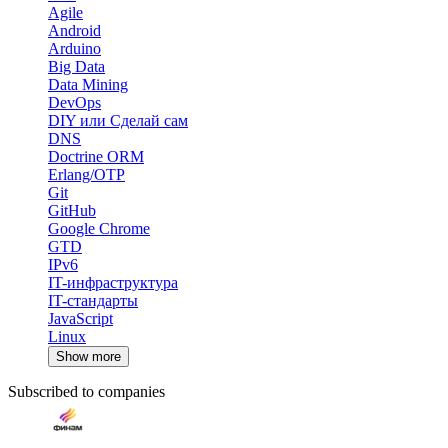
Agile
Android
Arduino
Big Data
Data Mining
DevOps
DIY или Сделай сам
DNS
Doctrine ORM
Erlang/OTP
Git
GitHub
Google Chrome
GTD
IPv6
IT-инфраструктура
IT-стандарты
JavaScript
Linux
Show more
Subscribed to companies