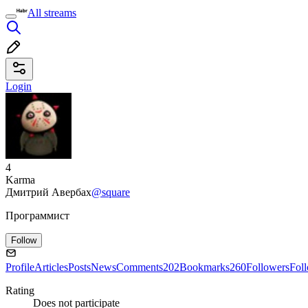
All streams
Login
4
Karma
Дмитрий Авербах
@square
Программист
Follow
Profile
Articles
Posts
News
Comments
202
Bookmarks
260
Followers
Fol
Rating
Does not participate