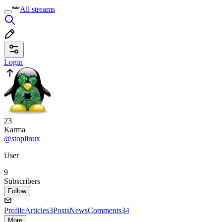
All streams
Login
23
Karma
@stoplinux
User
9
Subscribers
Follow
Profile
Articles
3
Posts
News
Comments
34
More