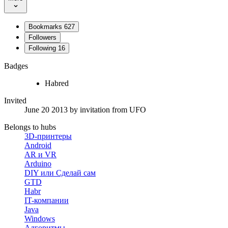
Bookmarks
627
Followers
Following
16
Badges
Habred
Invited
June 20 2013
by invitation from
UFO
Belongs to hubs
3D-принтеры
Android
AR и VR
Arduino
DIY или Сделай сам
GTD
Habr
IT-компании
Java
Windows
Алгоритмы