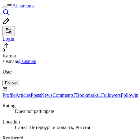
All streams
Login
0
Karma
susman
@susman
User
Follow
Profile
Articles
Posts
News
Comments
7
Bookmarks
1
Followers
Followin
Rating
Does not participate
Location
Санкт-Петербург и область, Россия
Registered