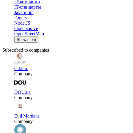
IT-компании
IT-стандарты
JavaScript
jQuery
Node.JS
Open source
OpenStreetMap
Show more
Subscribed to companies
Ciklum
Company
DOU.ua
Company
Evil Martians
Company