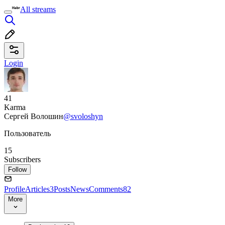
All streams
Login
41
Karma
Сергей Волошин
@svoloshyn
Пользователь
15
Subscribers
Follow
Profile
Articles
3
Posts
News
Comments
82
More