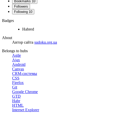
Bookmarks
10
Followers
Following
10
Badges
Habred
About
Автор сайта
sudoku.org.ua
Belongs to hubs
Agile
Ajax
Android
Canvas
CRM-системы
CSS
Firefox
Git
Google Chrome
GTD
Habr
HTML
Internet Explorer