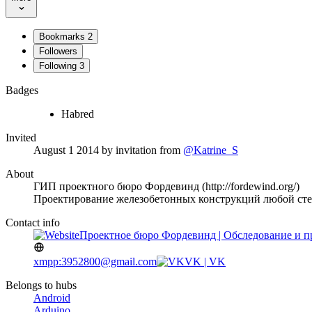
Bookmarks
2
Followers
Following
3
Badges
Habred
Invited
August 1 2014
by invitation from
@Katrine_S
About
ГИП проектного бюро Фордевинд (http://fordewind.org/)
Проектирование железобетонных конструкций любой ст
Contact info
Проектное бюро Фордевинд | Обследование и п
xmpp:3952800@gmail.com
VK | VK
Belongs to hubs
Android
Arduino