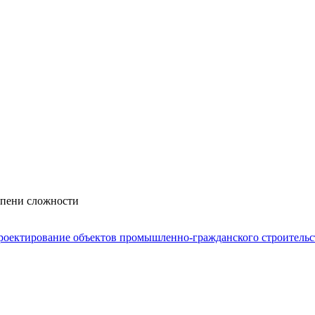
епени сложности
роектирование объектов промышленно-гражданского строительс