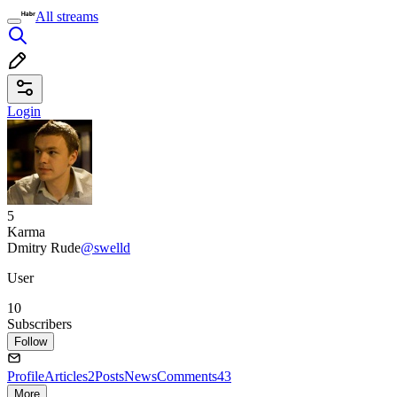
All streams
Login
5
Karma
Dmitry Rude
@swelld
User
10
Subscribers
Follow
Profile
Articles
2
Posts
News
Comments
43
More