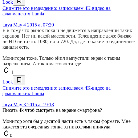
Look
Снимите это немедленно: записываем 4К-видео на
флагманских Lumia
tarya
May 4 2015 at 07:20
Я к тому что рынок пока и не движется в направлении таких
экранов. Нет ни какой массовости. Телевидение даже близко
не HD не то что 1080, но и 720. Да, где то какие то единичные
каналы есть.
Мониторы тоже. Только эйпл выпустили экран с таким
разрешением. А так в массовости где.
-1
Look
Снимите это немедленно: записываем 4К-видео на
флагманских Lumia
tarya
May 3 2015 at 19:18
Писать 4k чтоб смотреть на экране смартфона?
Монитор хотя бы у десятой части есть в таком формате. Мне
кажется эта очередная гонка за пикселями вникуда.
0