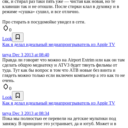
сяк, и стирал раз таки пять уже — чистая как новая, но те
клавиши так и не отошли. После стирки клал в духовку и в
режиме «сушка» сушил, и все отлично.
Про стирать в посудомойке увидел в сети.
0
Look
Как я делал идеальный медиапроигрыватель из Apple TV
tarya
Dec 3 2013 at 08:40
Правда ли говорят что можно на Airport Extrim или как он там
сделать общую медиатеку и ATV3 будет тянуть фильмы от
туда. Тут как бы вопрос в том что АТВ новые без винта и
глядеть можно только если включен компьютер а это как то не
очень.
0
Look
Как я делал идеальный медиапроигрыватель из Apple TV
tarya
Dec 3 2013 at 08:34
Пока мы полностью ее перевели на детские мультики под
завязку. В принципе это устраивает, да и ютуб. Может и в