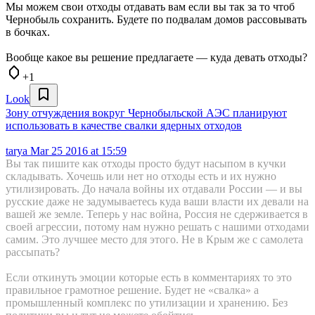
Мы можем свои отходы отдавать вам если вы так за то чтоб
Чернобыль сохранить. Будете по подвалам домов рассовывать
в бочках.
Вообще какое вы решение предлагаете — куда девать отходы?
+1
Look
Зону отчуждения вокруг Чернобыльской АЭС планируют
использовать в качестве свалки ядерных отходов
tarya
Mar 25 2016 at 15:59
Вы так пишите как отходы просто будут насыпом в кучки
складывать. Хочешь или нет но отходы есть и их нужно
утилизировать. До начала войны их отдавали России — и вы
русские даже не задумываетесь куда ваши власти их девали на
вашей же земле. Теперь у нас война, Россия не сдерживается в
своей агрессии, потому нам нужно решать с нашими отходами
самим. Это лучшее место для этого. Не в Крым же с самолета
рассыпать?
Если откинуть эмоции которые есть в комментариях то это
правильное грамотное решение. Будет не «свалка» а
промышленный комплекс по утилизации и хранению. Без