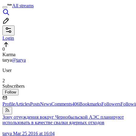
All streams
Login
0
Karma
tarya
@tarya
User
2
Subscribers
Follow
Profile
Articles
Posts
News
Comments
406
Bookmarks
Followers
Followi
Зону отчуждения вокруг Чернобыльской АЭС планируют
использовать в качестве свалки ядерных отходов
tarya
Mar 25 2016 at 16:04