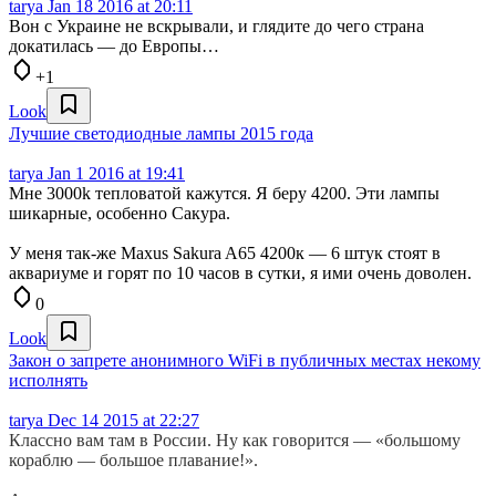
tarya
Jan 18 2016 at 20:11
Вон с Украине не вскрывали, и глядите до чего страна
докатилась — до Европы…
+1
Look
Лучшие светодиодные лампы 2015 года
tarya
Jan 1 2016 at 19:41
Мне 3000k тепловатой кажутся. Я беру 4200. Эти лампы
шикарные, особенно Сакура.
У меня так-же Maxus Sakura A65 4200к — 6 штук стоят в
аквариуме и горят по 10 часов в сутки, я ими очень доволен.
0
Look
Закон о запрете анонимного WiFi в публичных местах некому
исполнять
tarya
Dec 14 2015 at 22:27
Классно вам там в России. Ну как говорится — «большому
кораблю — большое плавание!».