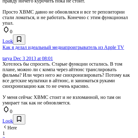
правду ничего курочить пока не стоит.
Просто XBMC давно не обновлялся и все те репозитории
стали ломаться, и не работать. Конечно с этим функционал
упал.
0
Look
Как я делал идеальный медиапроигрыватель из Apple TV
tarya
Dec 3 2013 at 08:01
Хотелось бы спросить. Старые функции остались. В том
плане, можно ли с компа через айтюнс транслировать
фильмы? Или через него же синхронизировать? Потому как
все детские мультики в айтюнс, и заниматься руками
синхронизацию как то не очень красиво.
У меня сейчас XBMC стоит и не взломанной, но там он
умирает так как не обновляется.
0
Look
Here
1