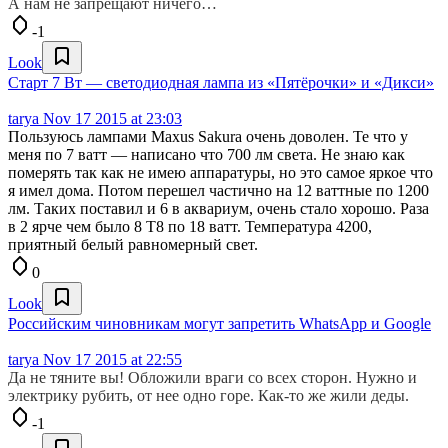
А нам не запрещают ничего…
-1
Look
Старт 7 Вт — светодиодная лампа из «Пятёрочки» и «Дикси»
tarya
Nov 17 2015 at 23:03
Пользуюсь лампами Maxus Sakura очень доволен. Те что у
меня по 7 ватт — написано что 700 лм света. Не знаю как
померять так как не имею аппаратуры, но это самое яркое что
я имел дома. Потом перешел частично на 12 ваттные по 1200
лм. Таких поставил и 6 в аквариум, очень стало хорошо. Раза
в 2 ярче чем было 8 Т8 по 18 ватт. Температура 4200,
приятный белый равномерный свет.
0
Look
Российским чиновникам могут запретить WhatsApp и Google
tarya
Nov 17 2015 at 22:55
Да не тяните вы! Обложили враги со всех сторон. Нужно и
электрику рубить, от нее одно горе. Как-то же жили деды.
-1