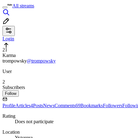
All streams
Login
21
Karma
trompowsky
@trompowsky
User
2
Subscribers
Follow
Profile
Articles
4
Posts
News
Comments
69
Bookmarks
Followers
Followi
Rating
Does not participate
Location
Украина