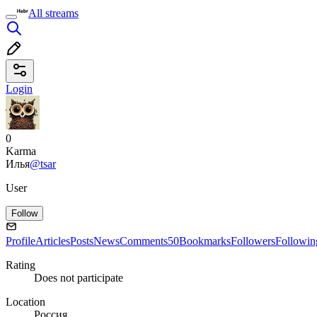
All streams
Login
0
Karma
Илья
@tsar
User
Follow
Profile
Articles
Posts
News
Comments
50
Bookmarks
Followers
Followin
Rating
Does not participate
Location
Россия