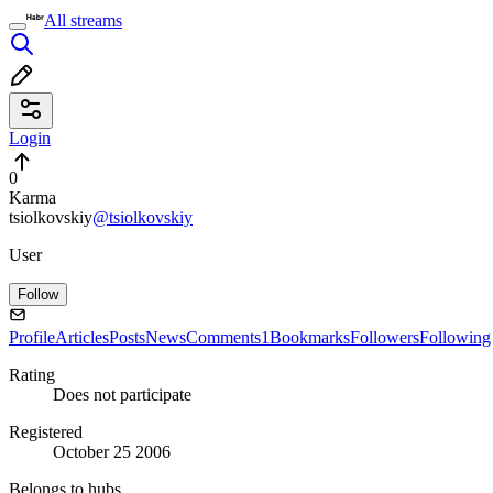
All streams
Login
0
Karma
tsiolkovskiy
@tsiolkovskiy
User
Follow
Profile
Articles
Posts
News
Comments
1
Bookmarks
Followers
Following
Rating
Does not participate
Registered
October 25 2006
Belongs to hubs