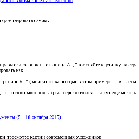
умного взлома кошельков Electrum
нхронизировать самому
правьте заголовок на странице А", "поменяйте картинку на стра
ировать как
странице Б..." (зависит от вашей цмс в этом примере — вы легк
да ты только закончил закрыл переключился — а тут еще мелочь
менты (5 – 18 октября 2015)
 при просмотре картин современных художников