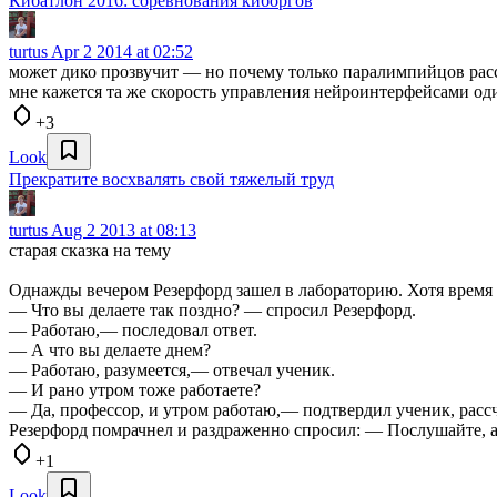
Кибатлон 2016: соревнования киборгов
turtus
Apr 2 2014 at 02:52
может дико прозвучит — но почему только паралимпийцов рас
мне кажется та же скорость управления нейроинтерфейсами оди
+3
Look
Прекратите восхвалять свой тяжелый труд
turtus
Aug 2 2013 at 08:13
старая сказка на тему
Однажды вечером Резерфорд зашел в лабораторию. Хотя время 
— Что вы делаете так поздно? — спросил Резерфорд.
— Работаю,— последовал ответ.
— А что вы делаете днем?
— Работаю, разумеется,— отвечал ученик.
— И рано утром тоже работаете?
— Да, профессор, и утром работаю,— подтвердил ученик, рассч
Резерфорд помрачнел и раздраженно спросил: — Послушайте, а
+1
Look