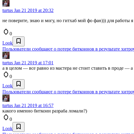
turtus
Jan 21 2019 at 20:32
не поверите, знаю и могу, но гитхаб мой фо фан))) для работы
0
Look
Пользователи сообщают о потере биткоинов в результате хитро
turtus
Jan 21 2019 at 17:01
а в целом — все равно из мастера не стоит ставить в проде — а
0
Look
Пользователи сообщают о потере биткоинов в результате хитро
turtus
Jan 21 2019 at 16:57
какого именно биткоин разраба ломали?)
0
Look