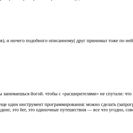
одов), и ничего подобного описанному( друг принимал тоже по не
ты занимаешься йогой. чтобы с «расширителями» не спутали: что 
 еще один инструмент программирования: можно сделать (запрог
лдинг, это бег, это одиночные путешествия — все что угодно, со