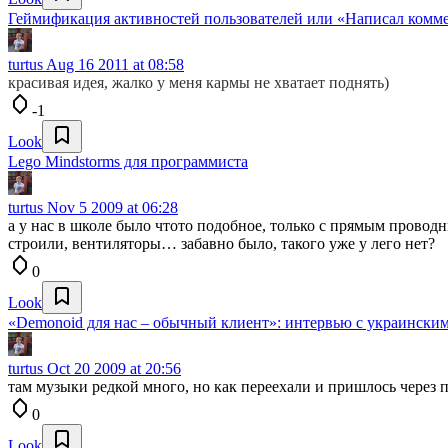
Геймификация активностей пользователей или «Написал комм
turtus
Aug 16 2011 at 08:58
красивая идея, жалко у меня кармы не хватает поднять)
-1
Look
Lego Mindstorms для программиста
turtus
Nov 5 2009 at 06:28
а у нас в школе было чтото подобное, только с прямым прово
строили, вентиляторы… забавно было, такого уже у лего нет?
0
Look
«Demonoid для нас – обычный клиент»: интервью с украинским
turtus
Oct 20 2009 at 20:56
там музыки редкой много, но как переехали и пришлось через про
0
Look