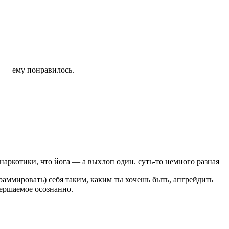
й — ему понравилось.
наркотики, что йога — а выхлоп один. суть-то немного разная
раммировать) себя таким, каким ты хочешь быть, апгрейдить
вершаемое осознанно.