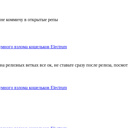
 я не коммичу в открытые репы
умного взлома кошельков Electrum
 на релизных ветках все ок, не ставьте сразу после релиза, посмо
умного взлома кошельков Electrum