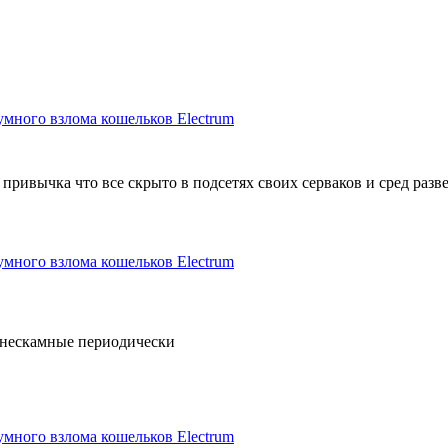
умного взлома кошельков Electrum
 привычка что все скрыто в подсетях своих серваков и сред разв
умного взлома кошельков Electrum
е нескамные периодически
умного взлома кошельков Electrum