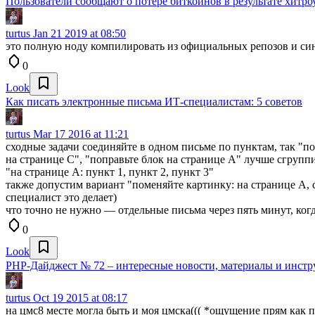
Пользователи сообщают о потере биткоинов в результате хитро
turtus
Jan 21 2019 at 08:50
это полную ноду компилировать из официальных репозов и си
0
Look
Как писать электронные письма ИТ-специалистам: 5 советов
turtus
Mar 17 2016 at 11:21
сходные задачи соединяйте в одном письме по пунктам, так "по
на странице С", "поправьте блок на странице А" лучше сгрупп
"на странице А: пункт 1, пункт 2, пункт 3"
также допустим вариант "поменяйте картинку: на странице А, 
специалист это делает)
что точно не нужно — отдельные письма через пять минут, ког
0
Look
PHP-Дайджест № 72 – интересные новости, материалы и инстру
turtus
Oct 19 2015 at 08:17
на цмс8 месте могла быть и моя цмска((( *ощущение прям как