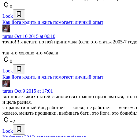
0
Look
Как йога кодить и жить помогает: личный опыт
turtus
Oct 10 2015 at 06:10
точно!!! я кстати по ней принимала (если это статья 2005-7 г
так что хорошо что убрали.
0
Look
Как йога кодить и жить помогает: личный опыт
turtus
Oct 9 2015 at 17:01
вот после таких статей становится страшно признаваться, что 
и цель разная.
я прагматичный йог, работает — клево, не работает — меняем.
железо, менять прошивки, выбивать баги. это йога, это бодиби
+2
Look