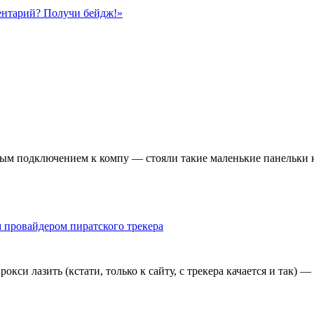
ентарий? Получи бейдж!»
дным подключением к компу — стояли такие маленькие панельки
 провайдером пиратского трекера
кси лазить (кстати, только к сайту, с трекера качается и так) —