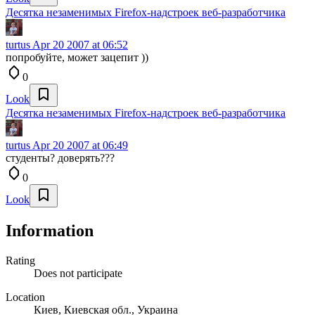
Десятка незаменимых Firefox-надстроек веб-разработчика
turtus
Apr 20 2007 at 06:52
попробуйте, может зацепит ))
0
Look
Десятка незаменимых Firefox-надстроек веб-разработчика
turtus
Apr 20 2007 at 06:49
студенты? доверять???
0
Look
Information
Rating
Does not participate
Location
Киев, Киевская обл., Украина