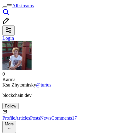
All streams
Login
0
Karma
Ksu Zhytomirsky
@turtus
blockchain dev
Follow
Profile
Articles
Posts
News
Comments
17
More