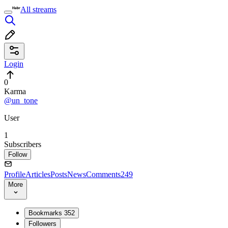
All streams
Login
0
Karma
@un_tone
User
1
Subscribers
Follow
Profile
Articles
Posts
News
Comments
249
More
Bookmarks
352
Followers