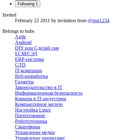
Following
1
Invited
February 22 2011
by invitation from
@psg1234
Belongs to hubs
Agile
Android
DIY или Сделай сам
ECM/СЭД
ERP-системы
GTD
IT-компании
Веб-разработка
Гаджеты
Законодательство в IT
Информационная безопасность
Карьера в IT-индустрии
Компьютерное железо
Настройка Linux
Патентование
Робототехника
Смартфоны
Управление медиа
Управление проектами