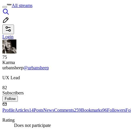
All streams
Login
75
Karma
urbansheep
@urbansheep
UX Lead
82
Subscribers
Follow
Profile
Articles
14
Posts
News
Comments
259
Bookmarks
96
Followers
Fo
Rating
Does not participate