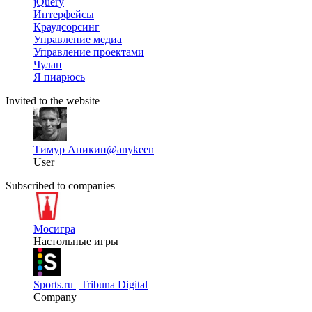
jQuery
Интерфейсы
Краудсорсинг
Управление медиа
Управление проектами
Чулан
Я пиарюсь
Invited to the website
Тимур Аникин
@anykeen
User
Subscribed to companies
Мосигра
Настольные игры
Sports.ru | Tribuna Digital
Company