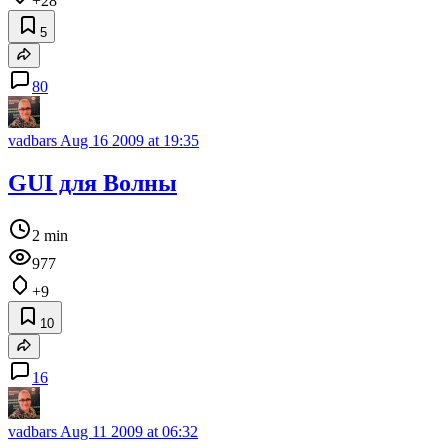
+28
5
80
vadbars
Aug 16 2009 at 19:35
GUI для Волны
2 min
977
+9
10
16
vadbars
Aug 11 2009 at 06:32