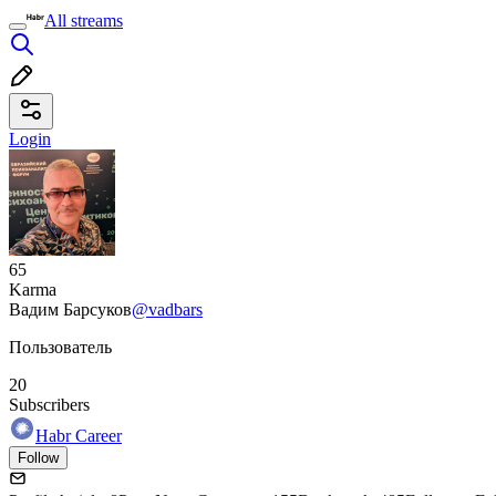
All streams
Login
65
Karma
Вадим Барсуков
@vadbars
Пользователь
20
Subscribers
Habr Career
Follow