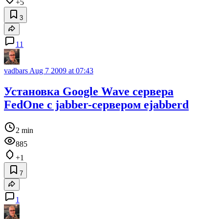
+5
3
11
vadbars
Aug 7 2009 at 07:43
Установка Google Wave сервера
FedOne c jabber-сервером ejabberd
2 min
885
+1
7
1