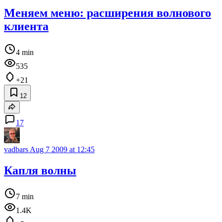
Меняем меню: расширения волнового
клиента
4 min
535
+21
12
17
vadbars
Aug 7 2009 at 12:45
Капля волны
7 min
1.4K