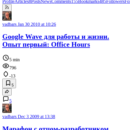
Profile
Articles
8
Posts
News
Comments
155
Bookmarks
485
Followers
Fo
vadbars
Jan 30 2010 at 10:26
Google Wave для работы и жизни.
Опыт первый: Office Hours
5 min
796
-13
5
5
vadbars
Dec 3 2009 at 13:38
Марафон с отцом-разработчиком