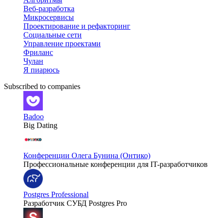
Веб-разработка
Микросервисы
Проектирование и рефакторинг
Социальные сети
Управление проектами
Фриланс
Чулан
Я пиарюсь
Subscribed to companies
Badoo
Big Dating
Конференции Олега Бунина (Онтико)
Профессиональные конференции для IT-разработчиков
Postgres Professional
Разработчик СУБД Postgres Pro