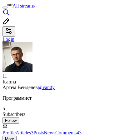
All streams
Login
11
Karma
Артём Венделев
@vandy
Программист
5
Subscribers
Follow
Profile
Articles
3
Posts
News
Comments
43
More