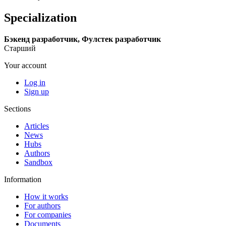
Specialization
Бэкенд разработчик, Фулстек разработчик
Старший
Your account
Log in
Sign up
Sections
Articles
News
Hubs
Authors
Sandbox
Information
How it works
For authors
For companies
Documents