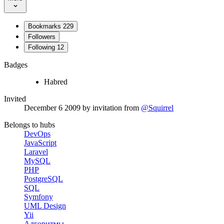
Bookmarks
229
Followers
Following
12
Badges
Habred
Invited
December 6 2009
by invitation from
@Squirrel
Belongs to hubs
DevOps
JavaScript
Laravel
MySQL
PHP
PostgreSQL
SQL
Symfony
UML Design
Yii
Алгоритмы