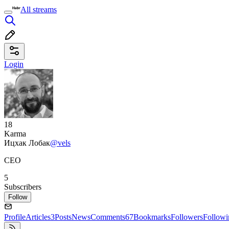
All streams
Login
18
Karma
Ицхак Лобaк
@vels
CEO
5
Subscribers
Follow
Profile
Articles
3
Posts
News
Comments
67
Bookmarks
Followers
Followi