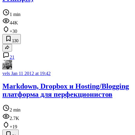
1 min
44K
+30
130
21
vels
Jan 11 2012 at 19:42
Markdown, Dropbox и Hosting/Blogging
платформа для перфекционистов
2 min
2.7K
+19