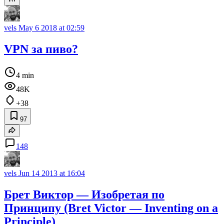
vels
May 6 2018 at 02:59
VPN за пиво?
4 min
48K
+38
97
148
vels
Jun 14 2013 at 16:04
Брет Виктор — Изобретая по
Принципу (Bret Victor — Inventing on a
Principle)