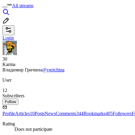
All streams
Login
30
Karma
Владимир Гричина
@vgrichina
User
12
Subscribers
Follow
Profile
Articles
10
Posts
News
Comments
344
Bookmarks
405
Followers
F
Rating
Does not participate