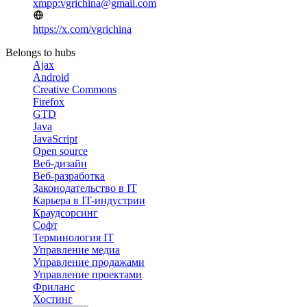
xmpp:vgrichina@gmail.com
https://x.com/vgrichina
Belongs to hubs
Ajax
Android
Creative Commons
Firefox
GTD
Java
JavaScript
Open source
Веб-дизайн
Веб-разработка
Законодательство в IT
Карьера в IT-индустрии
Краудсорсинг
Софт
Терминология IT
Управление медиа
Управление продажами
Управление проектами
Фриланс
Хостинг