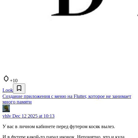
+10
Look
Создание приложения с меню на Flutter, которое не занимает
много памяти
vhlv
Dec 12 2025 at 10:13
У вас в личном кабинете перед футером косяк вылез.
И в футере какой-то парад иконок. Непонятно, что и куда