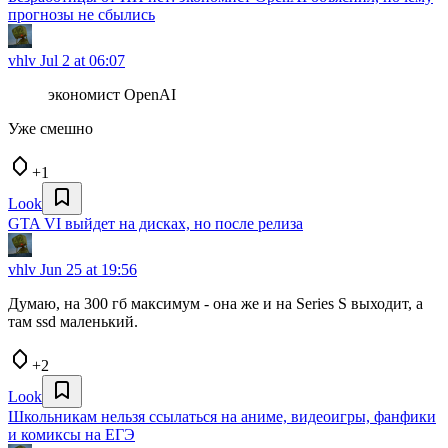
прогнозы не сбылись
vhlv
Jul 2 at 06:07
экономист OpenAI
Уже смешно
+1
Look
GTA VI выйдет на дисках, но после релиза
vhlv
Jun 25 at 19:56
Думаю, на 300 гб максимум - она же и на Series S выходит, а
там ssd маленький.
+2
Look
Школьникам нельзя ссылаться на аниме, видеоигры, фанфики
и комиксы на ЕГЭ