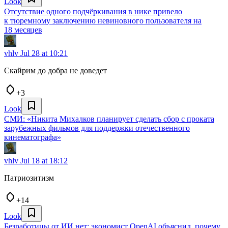
Look
Отсутствие одного подчёркивания в нике привело
к тюремному заключению невиновного пользователя на
18 месяцев
vhlv
Jul 28 at 10:21
Скайрим до добра не доведет
+3
Look
СМИ: «Никита Михалков планирует сделать сбор с проката
зарубежных фильмов для поддержки отечественного
кинематографа»
vhlv
Jul 18 at 18:12
Патриозитизм
+14
Look
Безработицы от ИИ нет: экономист OpenAI объяснил, почему