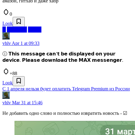
амазон, гитхаб и даже хабр
0
Look
█ ██████ ████
vhlv
Apr 1 at 09:33
ⓘ 𝗧𝗵𝗶𝘀 𝗺𝗲𝘀𝘀𝗮𝗴𝗲 𝗰𝗮𝗻’𝘁 𝗯𝗲 𝗱𝗶𝘀𝗽𝗹𝗮𝘆𝗲𝗱 𝗼𝗻 𝘆𝗼𝘂𝗿
𝗱𝗲𝘃𝗶𝗰𝗲. 𝗣𝗹𝗲𝗮𝘀𝗲 𝗱𝗼𝘄𝗻𝗹𝗼𝗮𝗱 𝘁𝗵𝗲 𝗠𝗔𝗫 𝗺𝗲𝘀𝘀𝗲𝗻𝗴𝗲𝗿.
+88
Look
С 1 апреля нельзя будет оплатить Telegram Premium из России
vhlv
Mar 31 at 15:46
Не добавить одно слово и полностью извратить новость - ☑