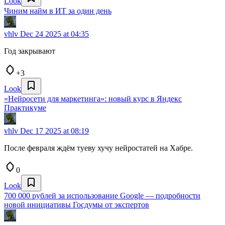
Look
Чиним найм в ИТ за один день
vhlv
Dec 24 2025 at 04:35
Год закрывают
+3
Look
«Нейросети для маркетинга»: новый курс в Яндекс
Практикуме
vhlv
Dec 17 2025 at 08:19
После февраля ждём туеву хучу нейростатей на Хабре.
0
Look
700 000 рублей за использование Google — подробности
новой инициативы Госдумы от экспертов