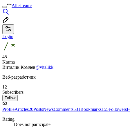
All streams
Login
45
Karma
Виталик Комлев
@vitalikk
Веб-разработчик
12
Subscribers
Follow
Profile
Articles
20
Posts
News
Comments
531
Bookmarks
155
Followers
F
Rating
Does not participate