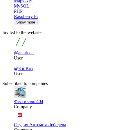
Maps API
MySQL
PHP
Raspberry Pi
Show more
Invited to the website
@anarleen
User
@KiriKiri
User
Subscribed to companies
Фестиваль 404
Company
Студия Артемия Лебедева
Company