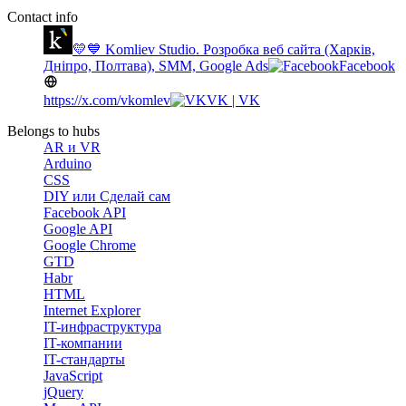
Contact info
💛💙 Komliev Studio. Розробка веб сайта (Харків,
Дніпро, Полтава), SMM, Google Ads
Facebook
https://x.com/vkomlev
VK | VK
Belongs to hubs
AR и VR
Arduino
CSS
DIY или Сделай сам
Facebook API
Google API
Google Chrome
GTD
Habr
HTML
Internet Explorer
IT-инфраструктура
IT-компании
IT-стандарты
JavaScript
jQuery