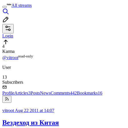
All streams
Login
4
Karma
read⁠-⁠only
@vitroot
User
13
Subscribers
Profile
Articles
3
Posts
News
Comments
442
Bookmarks
16
vitroot
Aug 22 2011 at 14:07
Вездеход из Китая