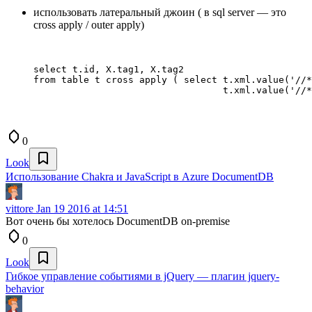
использовать латеральный джоин ( в sql server — это
cross apply / outer apply)
select t.id, X.tag1, X.tag2 

from table t cross apply ( select t.xml.value('//*
                                  t.xml.value('//*
0
Look
Использование Chakra и JavaScript в Azure DocumentDB
vittore
Jan 19 2016 at 14:51
Вот очень бы хотелось DocumentDB on-premise
0
Look
Гибкое управление событиями в jQuery — плагин jquery-
behavior