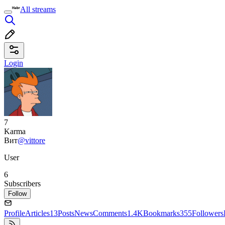
All streams
Login
7
Karma
Вит
@vittore
User
6
Subscribers
Follow
Profile
Articles
13
Posts
News
Comments
1.4K
Bookmarks
355
Followers