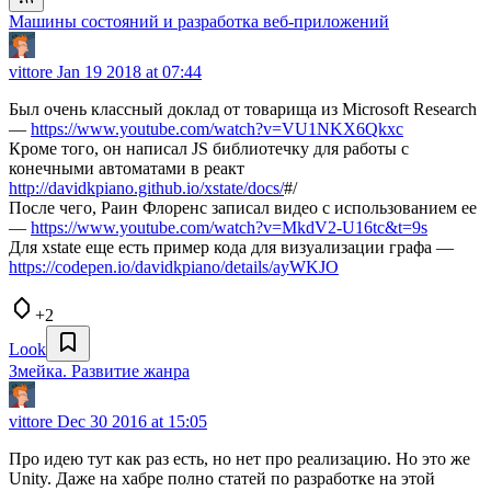
Машины состояний и разработка веб-приложений
vittore
Jan 19 2018 at 07:44
Был очень классный доклад от товарища из Microsoft Research
—
https://www.youtube.com/watch?v=VU1NKX6Qkxc
Кроме того, он написал JS библиотечку для работы с
конечными автоматами в реакт
http://davidkpiano.github.io/xstate/docs/
#/
После чего, Раин Флоренс записал видео с использованием ее
—
https://www.youtube.com/watch?v=MkdV2-U16tc&t=9s
Для xstate еще есть пример кода для визуализации графа —
https://codepen.io/davidkpiano/details/ayWKJO
+2
Look
Змейка. Развитие жанра
vittore
Dec 30 2016 at 15:05
Про идею тут как раз есть, но нет про реализацию. Но это же
Unity. Даже на хабре полно статей по разработке на этой