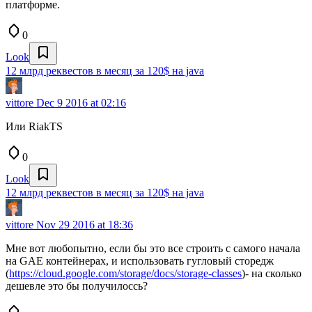
платформе.
0
Look
12 млрд реквестов в месяц за 120$ на java
vittore
Dec 9 2016 at 02:16
Или RiakTS
0
Look
12 млрд реквестов в месяц за 120$ на java
vittore
Nov 29 2016 at 18:36
Мне вот любопытно, если бы это все строить с самого начала
на GAE контейнерах, и использовать гугловый сторедж
(
https://cloud.google.com/storage/docs/storage-classes
)- на сколько
дешевле это бы получилоссь?