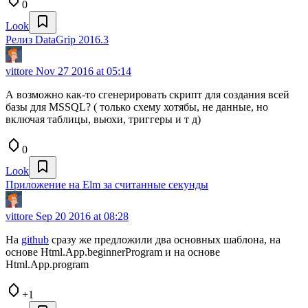
0
Look
Релиз DataGrip 2016.3
vittore
Nov 27 2016 at 05:14
А возможно как-то сгенерировать скрипт для создания всей
базы для MSSQL? ( только схему хотябы, не данные, но
включая таблицы, вьюхи, триггеры и т д)
0
Look
Приложение на Elm за считанные секунды
vittore
Sep 20 2016 at 08:28
На
github
сразу же предложили два основных шаблона, на
основе Html.App.beginnerProgram и на основе
Html.App.program
+1