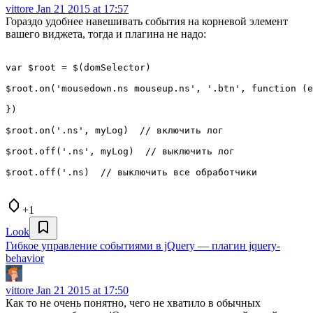
vittore
Jan 21 2015 at 17:57
Гораздо удобнее навешивать события на корневой элемент
вашего виджета, тогда и плагина не надо:
var $root = $(domSelector)

$root.on('mousedown.ns mouseup.ns', '.btn', function (e
})

$root.on('.ns', myLog)  // включить лог

$root.off('.ns', myLog)  // выключить лог

$root.off('.ns)  // выключить все обработчики

+1
Look
Гибкое управление событиями в jQuery — плагин jquery-
behavior
vittore
Jan 21 2015 at 17:50
Как то не очень понятно, чего не хватило в обычных