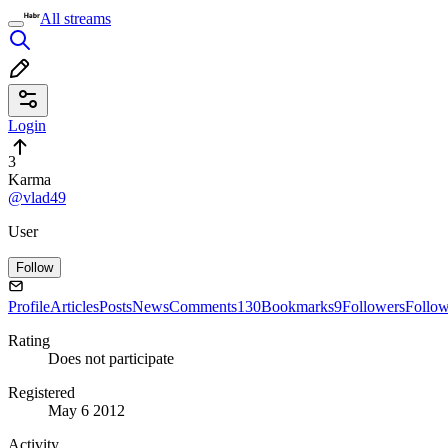
All streams
Login
3
Karma
@vlad49
User
Follow
Profile
Articles
Posts
News
Comments
130
Bookmarks
9
Followers
Follo
Rating
Does not participate
Registered
May 6 2012
Activity