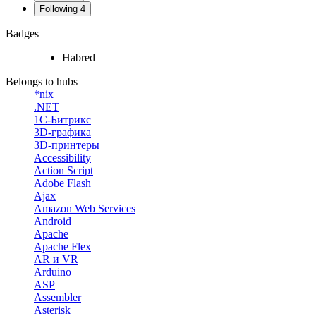
Following
4
Badges
Habred
Belongs to hubs
*nix
.NET
1С-Битрикс
3D-графика
3D-принтеры
Accessibility
Action Script
Adobe Flash
Ajax
Amazon Web Services
Android
Apache
Apache Flex
AR и VR
Arduino
ASP
Assembler
Asterisk