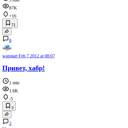
87K
+16
71
8
wapstart
Feb 7 2012 at 08:07
Привет, хабр!
1 min
1.6K
-5
3
2