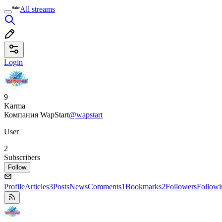
All streams
Login
9
Karma
Компания WapStart
@wapstart
User
2
Subscribers
Follow
Profile
Articles
3
Posts
News
Comments
1
Bookmarks
2
Followers
Followi