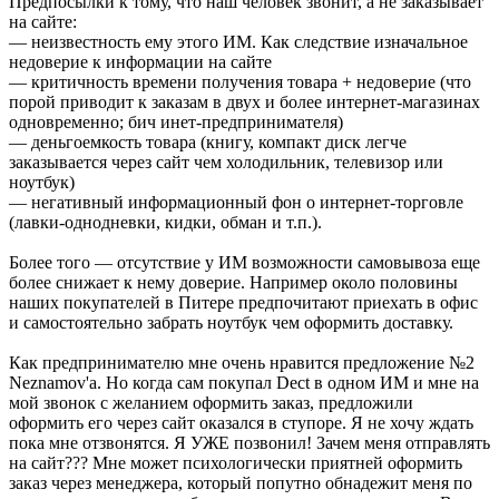
Предпосылки к тому, что наш человек звонит, а не заказывает
на сайте:
— неизвестность ему этого ИМ. Как следствие изначальное
недоверие к информации на сайте
— критичность времени получения товара + недоверие (что
порой приводит к заказам в двух и более интернет-магазинах
одновременно; бич инет-предпринимателя)
— деньгоемкость товара (книгу, компакт диск легче
заказывается через сайт чем холодильник, телевизор или
ноутбук)
— негативный информационный фон о интернет-торговле
(лавки-однодневки, кидки, обман и т.п.).
Более того — отсутствие у ИМ возможности самовывоза еще
более снижает к нему доверие. Например около половины
наших покупателей в Питере предпочитают приехать в офис
и самостоятельно забрать ноутбук чем оформить доставку.
Как предпринимателю мне очень нравится предложение №2
Neznamov'a. Но когда сам покупал Dect в одном ИМ и мне на
мой звонок с желанием оформить заказ, предложили
оформить его через сайт оказался в ступоре. Я не хочу ждать
пока мне отзвонятся. Я УЖЕ позвонил! Зачем меня отправлять
на сайт??? Мне может психологически приятней оформить
заказ через менеджера, который попутно обнадежит меня по