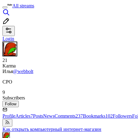
All streams
Login
21
Karma
Илья
@webbolt
CPO
9
Subscribers
Follow
Profile
Articles
7
Posts
News
Comments
237
Bookmarks
102
Followers
Fo
Как открыть компьютерный интернет-магазин