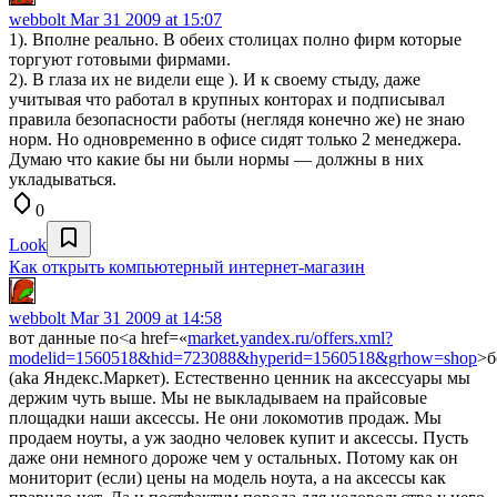
webbolt
Mar 31 2009 at 15:07
1). Вполне реально. В обеих столицах полно фирм которые
торгуют готовыми фирмами.
2). В глаза их не видели еще ). И к своему стыду, даже
учитывая что работал в крупных конторах и подписывал
правила безопасности работы (неглядя конечно же) не знаю
норм. Но одновременно в офисе сидят только 2 менеджера.
Думаю что какие бы ни были нормы — должны в них
укладываться.
0
Look
Как открыть компьютерный интернет-магазин
webbolt
Mar 31 2009 at 14:58
вот данные по<a href=«
market.yandex.ru/offers.xml?
modelid=1560518&hid=723088&hyperid=1560518&grhow=shop
>б
(aka Яндекс.Маркет). Естественно ценник на аксессуары мы
держим чуть выше. Мы не выкладываем на прайсовые
площадки наши аксессы. Не они локомотив продаж. Мы
продаем ноуты, а уж заодно человек купит и аксессы. Пусть
даже они немного дороже чем у остальных. Потому как он
мониторит (если) цены на модель ноута, а на аксессы как