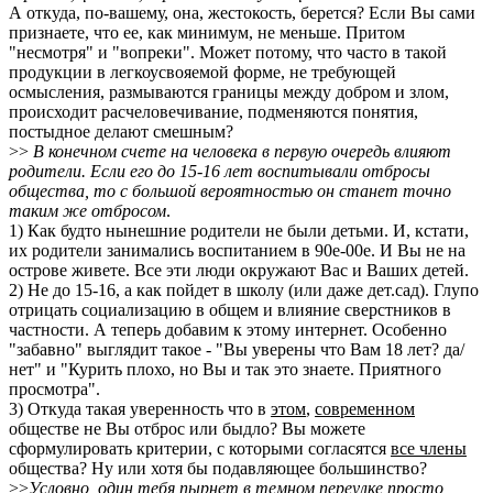
А откуда, по-вашему, она, жестокость, берется? Если Вы сами
признаете, что ее, как минимум, не меньше. Притом
"несмотря" и "вопреки". Может потому, что часто в такой
продукции в легкоусвояемой форме, не требующей
осмысления, размываются границы между добром и злом,
происходит расчеловечивание, подменяются понятия,
постыдное делают смешным?
>>
В конечном счете на человека в первую очередь влияют
родители. Если его до 15-16 лет воспитывали отбросы
общества, то с большой вероятностью он станет точно
таким же отбросом
.
1) Как будто нынешние родители не были детьми. И, кстати,
их родители занимались воспитанием в 90е-00е. И Вы не на
острове живете. Все эти люди окружают Вас и Ваших детей.
2) Не до 15-16, а как пойдет в школу (или даже дет.сад). Глупо
отрицать социализацию в общем и влияние сверстников в
частности. А теперь добавим к этому интернет. Особенно
"забавно" выглядит такое - "Вы уверены что Вам 18 лет? да/
нет" и "Курить плохо, но Вы и так это знаете. Приятного
просмотра".
3) Откуда такая уверенность что в
этом
,
современном
обществе не Вы отброс или быдло? Вы можете
сформулировать критерии, с которыми согласятся
все члены
общества? Ну или хотя бы подавляющее большинство?
>>
Условно, один тебя пырнет в темном переулке просто