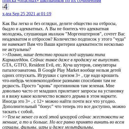
поиска «опасных» школьников по их сочинениям
x-tea
Sep 25 2021 at 01:19
Как Вы легко и без оглядки, делите общество на отбросы,
быдло и адекватных. А Вы не боитесь что адекватная
молодежь, слушающая
миллион
"Моргенштернов", сочтет Вас
неадекватом и отбросом? Количество подписок у этого "чуда"
не намекает Вам что Ваши критерии адекватности несколько
не актуальны?
>>
Помню, наше детство прошло под игрушки типа
Кармагеддон. Сейчас такое даже в продажу не выпустят.
GTA, GTFO, Resident Evil, etc. Куча шутеров, симуляторы
паталогоанатома. В Google Play Market вообще нельзя детей
одних отпускать. Игрушки с цензом 3+ , где надо крошить
что-нибудь человекоподобное разными способами там не
редкость. Просто "кровь" противников там зеленая. Мне
довольно часто от младших прилетают запросы на установку
и я вижу какое количество всякого дерьма в этом маркете.
Иногда это 3+ , с 12+ можно найти почти все что угодно.
Дополнительный "бонус" что теперь это все доступно, можно
таскать с собой.
>>
Тем не менее со всей этой цензурой сейчас жестокости не
меньше, а то и больше. Но все равно принято винить во всем
сериалы, фильмы, игры и даже мультфильмы
.