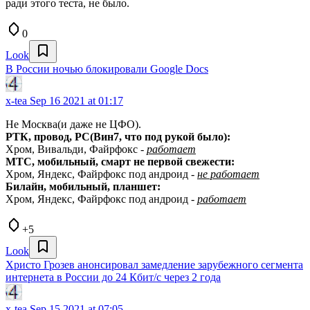
ради этого теста, не было.
0
Look
В России ночью блокировали Google Docs
x-tea
Sep 16 2021 at 01:17
Не Москва(и даже не ЦФО).
РТК, провод, PC(Вин7, что под рукой было):
Хром, Вивальди, Файрфокс -
работает
МТС, мобильный, смарт не первой свежести:
Хром, Яндекс, Файрфокс под андроид -
не работает
Билайн, мобильный, планшет:
Хром, Яндекс, Файрфокс под андроид -
работает
+5
Look
Христо Грозев анонсировал замедление зарубежного сегмента
интернета в России до 24 Кбит/с через 2 года
x-tea
Sep 15 2021 at 07:05