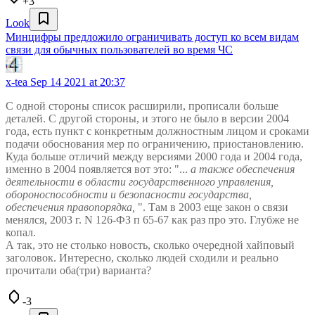
+3
Look
Минцифры предложило ограничивать доступ ко всем видам
связи для обычных пользователей во время ЧС
x-tea
Sep 14 2021 at 20:37
С одной стороны список расширили, прописали больше
деталей. С другой стороны, и этого не было в версии 2004
года, есть пункт с конкретным должностным лицом и сроками
подачи обоснования мер по ограничению, приостановлению.
Куда больше отличий между версиями 2000 года и 2004 года,
именно в 2004 появляется вот это: "...
а также обеспечения
деятельности в области государственного управления,
обороноспособности и безопасности государства,
обеспечения правопорядка,
". Там в 2003 еще закон о связи
менялся, 2003 г. N 126-ФЗ п 65-67 как раз про это. Глубже не
копал.
А так, это не столько новость, сколько очередной хайповый
заголовок. Интересно, сколько людей сходили и реально
прочитали оба(три) варианта?
-3