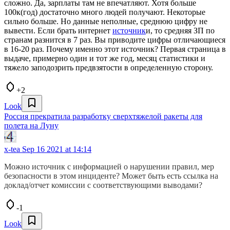
сложно. Да, зарплаты там не впечатляют. Хотя больше
100к(год) достаточно много людей получают. Некоторые
сильно больше. Но данные неполные, среднюю цифру не
вывести. Если брать интернет
источник
и, то средняя ЗП по
странам разнится в 7 раз. Вы приводите цифры отличающиеся
в 16-20 раз. Почему именно этот источник? Первая страница в
выдаче, примерно один и тот же год, месяц статистики и
тяжело заподозрить предвзятости в определенную сторону.
+2
Look
Россия прекратила разработку сверхтяжелой ракеты для
полета на Луну
x-tea
Sep 16 2021 at 14:14
Можно источник с информацией о нарушении правил, мер
безопасности в этом инциденте? Может быть есть ссылка на
доклад/отчет комиссии с соответствующими выводами?
-1
Look