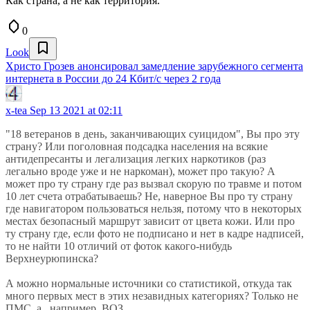
Как страна, а не как территория.
0
Look
Христо Грозев анонсировал замедление зарубежного сегмента
интернета в России до 24 Кбит/с через 2 года
x-tea
Sep 13 2021 at 02:11
"18 ветеранов в день, заканчивающих суицидом", Вы про эту
страну? Или поголовная подсадка населения на всякие
антидепресанты и легализация легких наркотиков (раз
легально вроде уже и не наркоман), может про такую? А
может про ту страну где раз вызвал скорую по травме и потом
10 лет счета отрабатываешь? Не, наверное Вы про ту страну
где навигатором пользоваться нельзя, потому что в некоторых
местах безопасный маршрут зависит от цвета кожи. Или про
ту страну где, если фото не подписано и нет в кадре надписей,
то не найти 10 отличий от фоток какого-нибудь
Верхнеурюпинска?
А можно нормальные источники со статистикой, откуда так
много первых мест в этих незавидных категориях? Только не
ПМС, а , например, ВОЗ.