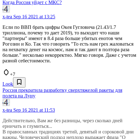
Когда Россия уйдет с МКС?
x-tea
Sep 16 2021 at 13:25
Если по ВВП брать цифры Окея Гугловича (21.43/1.7
триллиона, почему то дает 2019), то выходит что наши
"партнеры" имеют в 8.4 раза больше убитых енотов чем
Рогозин и Ко. Так что говорить "То есть нам грех жаловаться
на нехватку денег на космос, нам и так дают в полтора раза
больше." несколько некорректно. Мягко говоря. Даже с учетом
разной себестоимости.
+7
Look
Россия прекратила разработку сверхтяжелой ракеты для
полета на Луну
x-tea
Sep 16 2021 at 11:53
Действительно, Вам же без разницы, через сколько дней
ерничать и глумиться...
В православных традициях третий, девятый и сороковой дни
важны. Человеческий подход неплохо выражает фраза "О