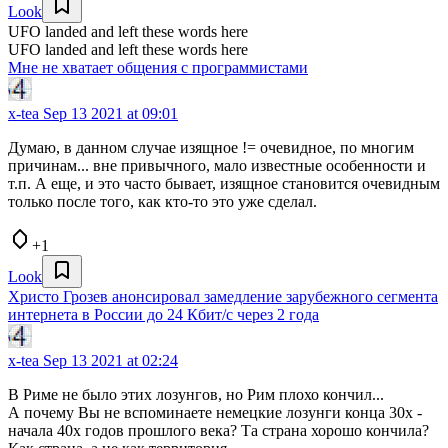
Look
UFO landed and left these words here
UFO landed and left these words here
Мне не хватает общения с программистами
x-tea
Sep 13 2021 at 09:01
Думаю, в данном случае изящное != очевидное, по многим
причинам... вне привычного, мало известные особенности и
т.п. А еще, и это часто бывает, изящное становится очевидным
только после того, как кто-то это уже сделал.
+1
Look
Христо Грозев анонсировал замедление зарубежного сегмента
интернета в России до 24 Кбит/с через 2 года
x-tea
Sep 13 2021 at 02:24
В Риме не было этих лозунгов, но Рим плохо кончил...
А почему Вы не вспоминаете немецкие лозунги конца 30х -
начала 40х годов прошлого века? Та страна хорошо кончила?