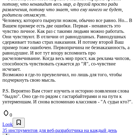
потому, что ненавидит весь мир, а другой просто ради
развлечения, потому что знает, что ему ничего не будет,
родители отмажут
.
Человеку, которого пырнули ножом, обычно все равно. Но... В
Вашем примере есть две ошибки. Первая - ненависть это
чувство личное. Как раз с такими людьми можно работать.
Они чувствуют. В отличии от равнодушных. Равнодушных
сдерживает только страх наказания. И потому второй Ваш
пример тоже ошибочен. Первопричина не безнаказанность, а
равнодушие. И вот тут впору вспомнить про
расчеловечивание. Когда весь мир прост, как реклама чипсов,
способность чувствовать сужается до "Я", со-чувствие
исчезает.
Возможно я где-то преувеличил, но лишь для того, чтобы
подчеркнуть свою мысль.
P.S. Вероятно Вам стоит изучить и историю появления слова
"быдло". Оно где-то рядом с гастарбайтерами и на пути к
унтерменшам. И снова вспоминаю классиков - "А судьи кто?".
0
Look
35 инструментов для веб-разработчика на каждый день