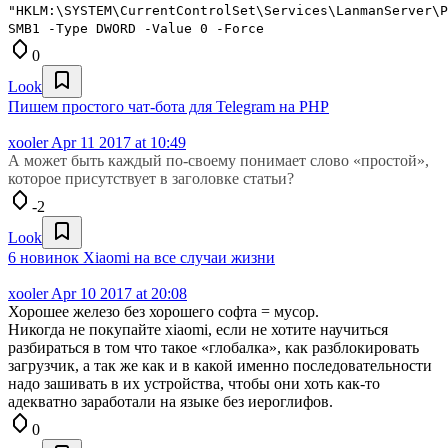
"HKLM:\SYSTEM\CurrentControlSet\Services\LanmanServer\P
SMB1 -Type DWORD -Value 0 -Force
0
Look
Пишем простого чат-бота для Telegram на PHP
xooler
Apr 11 2017 at 10:49
А может быть каждый по-своему понимает слово «простой»,
которое присутствует в заголовке статьи?
-2
Look
6 новинок Xiaomi на все случаи жизни
xooler
Apr 10 2017 at 20:08
Хорошее железо без хорошего софта = мусор.
Никогда не покупайте xiaomi, если не хотите научиться
разбираться в том что такое «глобалка», как разблокировать
загрузчик, а так же как и в какой именно последовательности
надо зашивать в их устройства, чтобы они хоть как-то
адекватно заработали на языке без иероглифов.
0