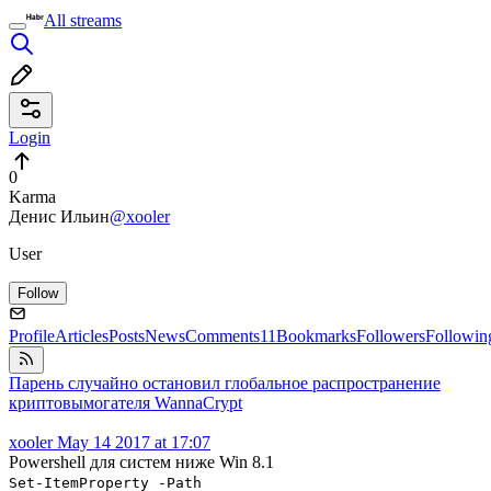
All streams
Login
0
Karma
Денис Ильин
@xooler
User
Follow
Profile
Articles
Posts
News
Comments
11
Bookmarks
Followers
Followin
Парень случайно остановил глобальное распространение
криптовымогателя WannaCrypt
xooler
May 14 2017 at 17:07
Powershell для систем ниже Win 8.1
Set-ItemProperty -Path