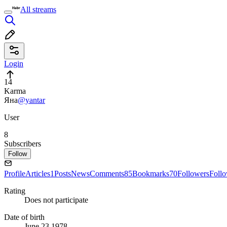
All streams
Login
14
Karma
Яна
@yantar
User
8
Subscribers
Follow
Profile
Articles
1
Posts
News
Comments
85
Bookmarks
70
Followers
Foll
Rating
Does not participate
Date of birth
June 23 1978