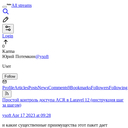
All streams
Login
0
Karma
Юрий Потемкин
@ysoft
User
Follow
Profile
Articles
Posts
News
Comments
9
Bookmarks
Followers
Following
Простой контроль доступа ACR в Laravel 12 (инструкция шаг
за шагом)
ysoft
Apr 17 2023 at 09:28
и какие существенные приимущества этот пакет дает