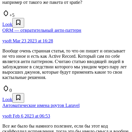
например от такого же пакета от spatie?
+5
Look
ORM — отвратительный анти-паттерн
ysoft
Mar 23 2023 at 16:28
Вообще очень странная статья, то что он пишет и описывает
не что иное и есть как Active Record. Который сам по себе
является анти паттерном. Считаю статью вводящей людей в
заблуждение в следствии которого мы увидим через пару лет
выросших джунов, которые будут применять какие то свои
кастыльные решения.
0
Look
Автоматические имена роутов Laravel
ysoft
Feb 6 2023 at 06:53
Все же было бы намного полезнее, если бы этот код
скайфолдил исправления, тогда это бы имело смысл и вообще