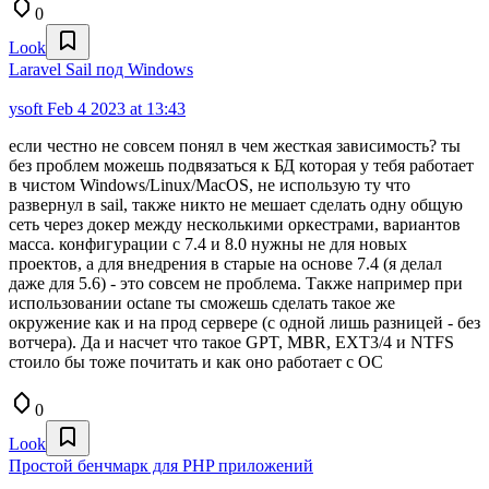
0
Look
Laravel Sail под Windows
ysoft
Feb 4 2023 at 13:43
если честно не совсем понял в чем жесткая зависимость? ты
без проблем можешь подвязаться к БД которая у тебя работает
в чистом Windows/Linux/MacOS, не использую ту что
развернул в sail, также никто не мешает сделать одну общую
сеть через докер между несколькими оркестрами, вариантов
масса. конфигурации с 7.4 и 8.0 нужны не для новых
проектов, а для внедрения в старые на основе 7.4 (я делал
даже для 5.6) - это совсем не проблема. Также например при
использовании octane ты сможешь сделать такое же
окружение как и на прод сервере (с одной лишь разницей - без
вотчера). Да и насчет что такое GPT, MBR, EXT3/4 и NTFS
стоило бы тоже почитать и как оно работает с ОС
0
Look
Простой бенчмарк для PHP приложений