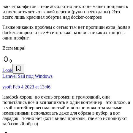
насчет конфигов - тебе абсолютно никто не машет поправить
и поставить хоть от какой версии (руки на что даны). Это
всего лишь красивая обертка над docker-compose
Также никаких проблем с сетью там нет пропиши extra_hosts в
docker-compose и все + сеть также назови - никаких танцев -
один профит.
Всем мира!
0
Look
Laravel Sail под Windows
ysoft
Feb 4 2023 at 13:46
laradock хорош, но очень огромен и громоздкий, они
попытались все и вся запихать в один контейнер - это плохо, а
в sail контейнер весьма чистый и вполне можно за малыми
изменениями использовать даже для образа в кубер, а вот
ларадок - точно нет (хотя видел приколы, где его используют
за базовый образ)