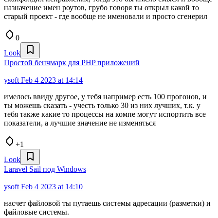
назначение имен роутов, грубо говоря ты открыл какой то
старый проект - где вообще не именовали и просто сгенерил
0
Look
Простой бенчмарк для PHP приложений
ysoft
Feb 4 2023 at 14:14
имелось ввиду другое, у тебя например есть 100 прогонов, и
ты можешь сказать - учесть только 30 из них лучших, т.к. у
тебя также какие то процессы на компе могут испортить все
показатели, а лучшие значение не изменяться
+1
Look
Laravel Sail под Windows
ysoft
Feb 4 2023 at 14:10
насчет файловой ты путаешь системы адресации (разметки) и
файловые системы.