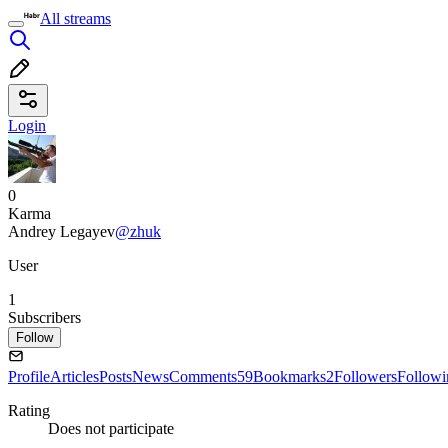
All streams
Login
0
Karma
Andrey Legayev
@zhuk
User
1
Subscribers
Follow
Profile
Articles
Posts
News
Comments
59
Bookmarks
2
Followers
Followi
Rating
Does not participate