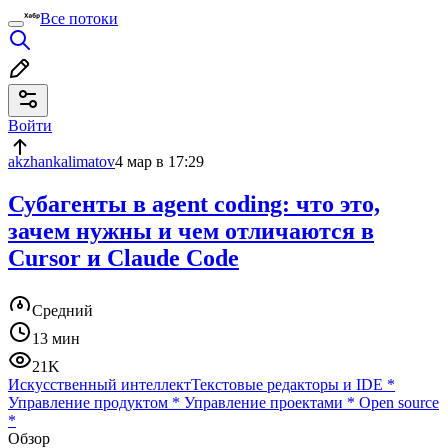
Все потоки
Войти
akzhankalimatov
4 мар в 17:29
Субагенты в agent coding: что это,
зачем нужны и чем отличаются в
Cursor и Claude Code
Средний
13 мин
21K
Искусственный интеллект
Текстовые редакторы и IDE
*
Управление продуктом
*
Управление проектами
*
Open source
*
Обзор