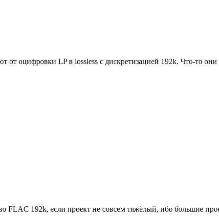
ют от оцифровки LP в lossless с дискретизацией 192k. Что-то о
о FLAC 192k, если проект не совсем тяжёлый, ибо большие прое