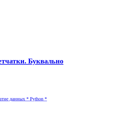
етчатки. Буквально
атие данных
*
Python
*