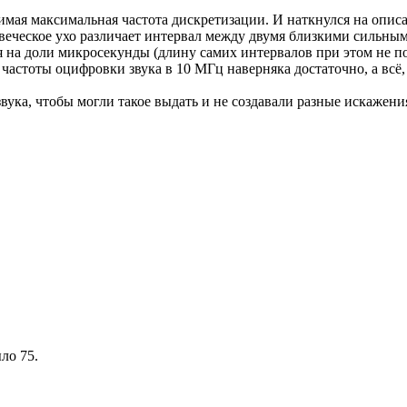
имая максимальная частота дискретизации. И наткнулся на описа
овеческое ухо различает интервал между двумя близкими сильны
на доли микросекунды (длину самих интервалов при этом не по
 частоты оцифровки звука в 10 МГц наверняка достаточно, а всё
ука, чтобы могли такое выдать и не создавали разные искажени
ло 75.