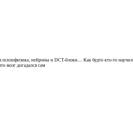
елая психофизика, нейроны и DCT-блоки… Как будто кто-то научил
что мозг догадался сам