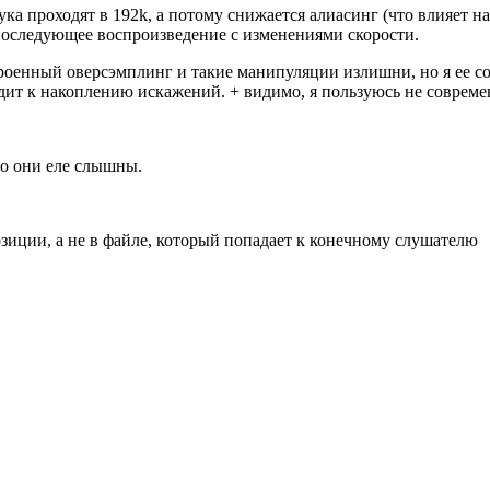
звука проходят в 192k, а потому снижается алиасинг (что влияет 
последующее воспроизведение с изменениями скорости.
оенный оверсэмплинг и такие манипуляции излишни, но я ее согл
водит к накоплению искажений. + видимо, я пользуюсь не соврем
но они еле слышны.
озиции, а не в файле, который попадает к конечному слушателю