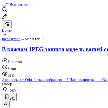
Все потоки
Войти
inkedsymon
24 мар в 09:17
В каждом JPEG зашита модель вашей с
Простой
8 мин
61K
Алгоритмы
*
Обработка изображений
*
Научно-популярное
Сж
Обзор
+269
241