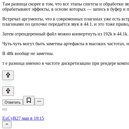
Там разница скорее в том, что все этапы синтеза и обработки 
обрабатывают эффекты, в основе которых — запись в буфер и 
Встречал аргументы, что в современных плагинах уже есть встр
плагинами по цепочке передаётся звук в 44.1, и это тоже при
Затем отрендеренный файл можно конвертнуть из 192k в 44.1k.
Чуть-чуть могут быть заметны артефакты в высоких частотах, 
В 48k вообще не заметны.
т е разница именно в частоте дискретизации при рендере комп
Ответить
ExCyB
27 мар в 19:15