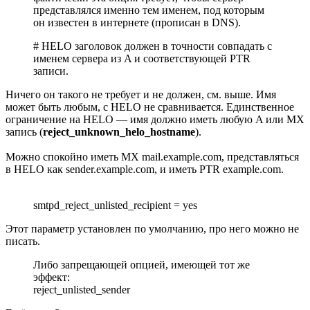
представлялся именно тем именем, под которым
он известен в интернете (прописан в DNS).
# HELO заголовок должен в точности совпадать с
именем сервера из A и соответствующей PTR
записи.
Ничего он такого не требует и не должен, см. выше. Имя
может быть любым, с HELO не сравнивается. Единственное
ограничение на HELO — имя должно иметь любую A или MX
запись (
reject_unknown_helo_hostname
).
Можно спокойно иметь MX mail.example.com, представляться
в HELO как sender.example.com, и иметь PTR example.com.
smtpd_reject_unlisted_recipient = yes
Этот параметр установлен по умолчанию, про него можно не
писать.
Либо запрещающей опцией, имеющей тот же
эффект:
reject_unlisted_sender