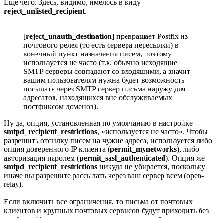
Ещё чего. Здесь, видимо, имелось в виду
reject_unlisted_recipient
.
[
reject_unauth_destination
] превращает Postfix из
почтового релея (то есть сервера пересылки) в
конечный пункт назначения писем, поэтому
используется не часто (т.к. обычно исходящие
SMTP серверы совпадают со входящими, а значит
вашим пользователям нужна будет возможность
посылать через SMTP сервер письма наружу для
адресатов, находящихся вне обслуживаемых
постфиксом доменов).
Ну да, опция, установленная по умолчанию в настройке
smtpd_recipient_restrictions
, «используется не часто». Чтобы
разрешить отсылку писем на чужие адреса, используется либо
опция доверенного IP клиента (
permit_mynetworks
), либо
авторизация паролем (
permit_sasl_authenticated
). Опция же
smtpd_recipient_restrictions
никуда не убирается, поскольку
иначе вы разрешите рассылать через ваш сервер всем (open-
relay).
Если включить все ограничения, то письма от почтовых
клиентов и крупных почтовых сервисов будут приходить без