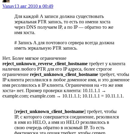
Vanav
13 авг 2010 в 00:49
Для каждой A записи должна существовать
зеркальная PTR запись, то есть по имени хоста
через DNS получаем IP, а по IP — обратно то же
имя хоста.
# Запись A для почтового сервера всегда должна
иметь зеркальную PTR запись.
Нет. Более мягкое ограничение
reject_unknown_reverse_client_hostname
требует у клиента
наличия любого PTR для его IP адреса, более строгое
ограничение
reject_unknown_client_hostname
требует, чтобы
IP клиента ресолвился в любое доменное имя, и это доменное
имя ресолвилось в IP клиента. Ограничения на «то же имя
хоста» нет. Пример проверки клиента: 10.11.1.1 →
example.com; example.com → 10.11.1.1; 10.11.1.1 = 10.11.1.1.
[
reject_unknown_client_hostname
] требует, чтобы
IP, с которого совершается соединение, резолвился
в имя из HELO, а имя из HELO резолвилось в
свою очередь обратно в искомый IP. То есть
фактически эта опция требует, чтобы сервер