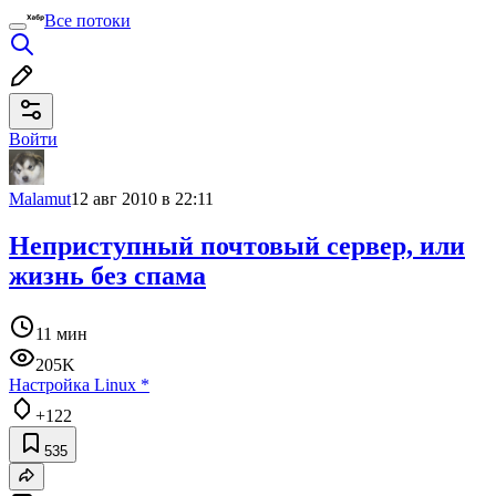
Все потоки
Войти
Malamut
12 авг 2010 в 22:11
Неприступный почтовый сервер, или
жизнь без спама
11 мин
205K
Настройка Linux
*
+122
535