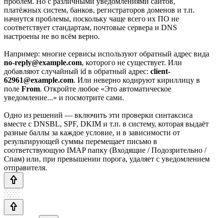
проблем. Но с различными уведомлениями сайтов,
платёжных систем, банков, регистраторов доменов и т.п.
начнутся проблемы, поскольку чаще всего их ПО не
соответствует стандартам, почтовые сервера и DNS
настроены не во всём верно.
Например: многие сервисы используют обратный адрес вида
no-reply@example.com
, которого не существует. Или
добавляют случайный id в обратный адрес:
client-
62961@example.com
. Или неверно кодируют кириллицу в
поле
From
. Откройте любое «Это автоматическое
уведомление...» и посмотрите сами.
Одно из решений — включить эти проверки синтаксиса
вместе с DNSBL, SPF, DKIM и т.п. в систему, которая выдаёт
разные баллы за каждое условие, и в зависимости от
результирующей суммы перемещает письмо в
соответствующую IMAP папку (Входящие / Подозрительно /
Спам) или, при превышении порога, удаляет с уведомлением
отправителя.