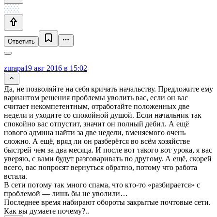
Ответить
zurapa
19 авг 2016 в 15:02
Да, не позволяйте на себя кричать начальству. Предложите ему
вариантом решения проблемы уволить вас, если он вас
считает некомпетентным, отработайте положенных две
недели и уходите со спокойной душой. Если начальник так
спокойно вас отпустит, значит он полный дебил. А ещё
нового админа найти за две недели, вменяемого очень
сложно. А ещё, вряд ли он разберётся во всём хозяйстве
быстрей чем за два месяца. И после вот такого вот урока, я вас
уверяю, с вами будут разговаривать по другому. А ещё, скорей
всего, вас попросят вернуться обратно, потому что работа
встала.
В сети потому так много спама, что кто-то «разбирается» с
проблемой — лишь бы не уволили…
Последнее время набирают обороты закрытые почтовые сети.
Как вы думаете почему?..