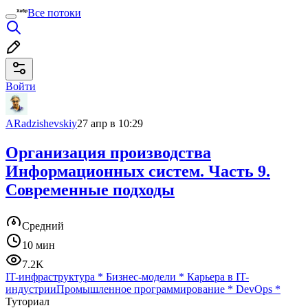
Все потоки
Войти
ARadzishevskiy
27 апр в 10:29
Организация производства
Информационных систем. Часть 9.
Современные подходы
Средний
10 мин
7.2K
IT-инфраструктура
*
Бизнес-модели
*
Карьера в IT-
индустрии
Промышленное программирование
*
DevOps
*
Туториал