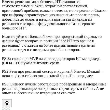
Вместо решения задач бизнеса, ИТ становится
самостоятельной и очень затратной составляющей,
приносящей прибыль только в отчетах, но не реально. Сказки
про цифровую трансформацию наконец-то проели плешь,
добрались до основ и начали выкачивать финансы из
реального сектора в сферу деятельности "манагеров от
большого ИТ".
Если не уйти от большой лжи про продуктовый подход, то
дальше будет возврат на позиции "всё ИТ это враньё и
равзодняк" с откатом на более примитивные варианты
решения задач и с потерями для обоих сторон.
PS За слова про MVP на совете директоров ИТ менеджера
(CIO/CTO) нужно выгонять сразу.
PS2 Речь про реальный сектор и крупный бизнес. Мелкий -
пока ещё сам себе хозяин, и такой фигнёй не страдает.
PS3: Бизнесу нужны работающие проверенные и внедрённые
решения, решающие конкретные задачи здесь и сейчас. А не
опыты и бесконечные итерации за его счёт.