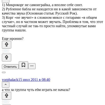
1) Микрокорг не самоиграйка, а вполне себе синт.
2) Рубление бабла не находится ни в какой зависимости от
качества звука (Основная статья: Русский Рок).
3) Корг «не звучит» в сложном миксе с гитарами «в общем
случае», но в частном может звучать. Проблема в том, что этот
частный случай не так-то просто найти, упомянутые вами
группы нашли.
Еще иронии?
Ответить
vorphalack
15 июл 2011 в 08:40
а что за группа чуть ебм играть не начала?