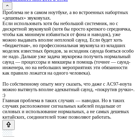
Проблема не в самом ноутбуке, а во встроенных набортных
«дешевых» звуковухах.
Если использовать хотя бы небольшой системник, но с
дискретной звуковухой (хотя бы просто крепкого середнячка,
чтобы как минимум избавиться от фона и наводок), уже
можно выдавать вполне неплохой саунд. Если будет хоть
«бюджетная», но профессиональная звуковуха из младших
моделек известных брендов, за исходник саунда бояться особо
не надо. Дальше уже задача звукорежа получить нормальный
саунд — процессоры и микшеры в помощь (точнее — саунд-
инженера, но на небольших мероприятиях эти обязанности
как правило ложатся на одного человека).
По собственному опыту могу сказать, что даже с AC97-ноута
можно вытянуть вполне адекватный саунд, «покрутив ручки».
:)
Главная проблема в таких случаях — наводки. Но в таких
случаях расположение сигнальных кабелей подальше от
силовых и использование нормальных, а не самых дешевых
китайских, соединителей тоже позволяют работать.