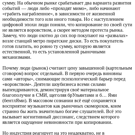
сумму. На обычном рынке срабатывает два варианта развития
событий — люди либо «проходят мимо», либо начинают
«грабить награбленное», в зависимости от жизненной
необходимости того или иного товара. Но с наступлением
цифровой эпохи люди поняли, что копирование по своей сути
не является воровством, а скорее методом протеста рынка.
Замечу, что люди охотно до сих пор покупают на «развалах»
возле станций метро пиратские диски. То есть покупатель
готов платить, но ровно ту сумму, которую является
естественной, то есть установленной рыночными
механизмами.
Почему люди (рынок) считают цену завышенной (картельным
сговором) вопрос отдельный. В первую очередь виновны
сами «авторы», снимающие психологический барьер перед
«воровством». Деятели шоубизнеса всеми силами
выпендриваются, демонстрируя своё материальное
благополучие в СМИ, щеголяя брУльянтами и б… Ями
(бентлЯми). В массовом сознании всё ещё сохраняется
восприятие музыкантов как рыночных скоморохов, коим
странно бы жить значительно богаче слушателей. Всё это
вызывает когнитивный диссонанс, следствием которого
является ощущение невиновности при копировании.
Но индустрия реагирует на это неадекватно, не в