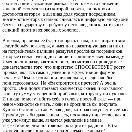
соответствии с законами рынка. То есть вместо снижения
конечной стоимости (из которой, кстати, лишь крохи
достаются авторам, а львиная доля уходит посредникам,
значимость которых сильно снизилась в цифровую эпоху) они
бегут к государству и требуют у него введения карательных
санкций против непокорных холопов.
В целом, правильнее будет говорить о том, что с пиратством
ведут борьбу не авторы, а именно паразитирующая на них и
на потребителях излишне раздутая прослойка посредников,
которые сейчас очевидно становятся лишним звеном между.
Именно они раздувают истерию, несмотря на приводимые
доказательства того, что пиратство СПОСОБСТВУЕТ росту
продаж, являясь самой дешёвой и эффективной формой
рекламы. Чем же тогда они недовольны, следовало бы
поинтересоваться. На чём строится их протест? А очень
просто. Они подсчитывают количество скачек и объявляют
всю эту сумму упущенной прибылью, которую у них украли.
И никак не могут вбить себе в голову простой факт — при
невозможности скачать, люди не бросились бы покупать.
Купили бы лишь та же малая доля, которая покупает и сейчас.
Причём доля бы даже снизилась, поскольку пиратство, как я
уже упомянул выше, является рекламой не менее
эффективной, чем постоянная ротация на радио и ТВ (за
которую посредники даже платят немалые деньги).