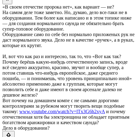
«В своем отечестве пророка нет», как вариант — не?
На самом деле тоже заметно. Но, думаю, дело все-таки не в
оборудовании. Тем более как написано и в этом топике ниже
— для создания нормального саунда не обязательно брать
супер-топовое оборудование.
Оборудование само по себе без нормально приложеных рук не
даст нормального звука. Дело не в качестве «ручек», а в руках,
которые их крутят.
И, вот что как раз и интересно, так то, что «Вот как так?
Почему берёшь какую-нибудь отечественную запись, вроде
всё сведено аккуратно, красиво, звучит и вообще супер, а
потом ставишь что-нибудь европейское, даже среднего
пошиба, — и понимаешь, что уровень принципиально иной»
абсолютно применимо даже к группам, которые могут
позволить себе и даже имеют в своем арсенале далеко не
дешевое железо?
Вот почему на домашнем компе с не самыми дорогими
контроллерами за рубежом могут творить вещи подобные
такому:
www.youtube.com/watch?v=lTx3G6h2xyA
и почему
отечественная хотя бы электронщина не обладает приятным
богатством аранжировки и качеством саунда?
Дело в оборудовании?