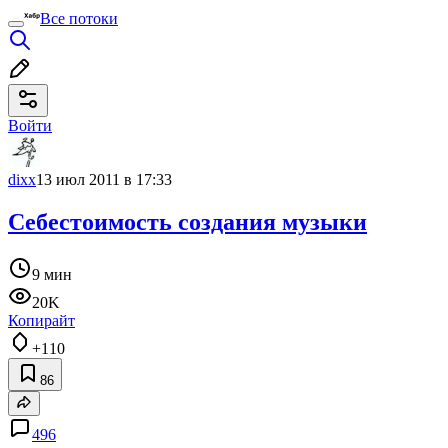
Все потоки
Войти
dixx
13 июл 2011 в 17:33
Себестоимость создания музыки
9 мин
20K
Копирайт
+110
86
496