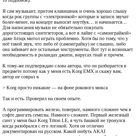
то подобное).
Я сам музыкант, притом клавишник и очень хорошо слышу
когда рок группы с «электроникой» которые в записи звучат
более-менее, на концерт выносят ноутбук… и начинается…
Для написания музыки не обязательно покупать
дорогостоящих синтезеторов, а вот в лайве с «самоиграйкой»
даже блэцк митол играть проблемно. Хотя бы по тому, что у
неё такой звук, что либо её (самоиграйку) не слышно, либо
она забивает все остальные инструменты. Вот тут и возникает
необходимость в роландах джипи, вирусах тиай и прочем.
К тому-же подтверждаю слова автора, что он разбирается в
предмете потому как у меня есть Korg EMX и скажу вам,
автор не соврал в
> Korg просто никакие — на фоне рокового микса
Так и есть. Проверил на своем опыте.
А программировать железо, поверьте, намного сложнее чем в
софте двигать семплы. Намного сложнее. Первый железный
синт у меня был Korg Triton LE, я чуть башкой не тронулся
когда разобрался с его логикой. Хотя он отлично
документирован на русском. Какой нибуть AKAI