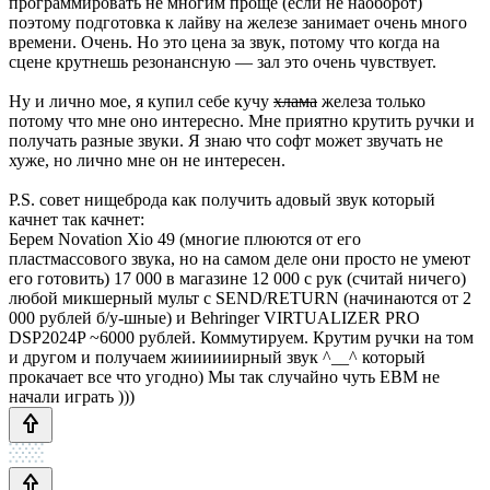
программировать не многим проще (если не наоборот)
поэтому подготовка к лайву на железе занимает очень много
времени. Очень. Но это цена за звук, потому что когда на
сцене крутнешь резонансную — зал это очень чувствует.
Ну и лично мое, я купил себе кучу
хлама
железа только
потому что мне оно интересно. Мне приятно крутить ручки и
получать разные звуки. Я знаю что софт может звучать не
хуже, но лично мне он не интересен.
P.S. совет нищеброда как получить адовый звук который
качнет так качнет:
Берем Novation Xio 49 (многие плюются от его
пластмассового звука, но на самом деле они просто не умеют
его готовить) 17 000 в магазине 12 000 с рук (считай ничего)
любой микшерный мульт с SEND/RETURN (начинаются от 2
000 рублей б/у-шные) и Behringer VIRTUALIZER PRO
DSP2024P ~6000 рублей. Коммутируем. Крутим ручки на том
и другом и получаем жиииииирный звук ^__^ который
прокачает все что угодно) Мы так случайно чуть EBM не
начали играть )))