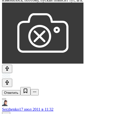
изменилось, поэтому, пускай повисит тут, ага.
Ответить
Serzhenko
17 июл 2011 в 11:32