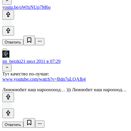
youtu.be/oWfxNUp7M6o
Ответить
im_berzki
21 июл 2011 в 07:29
Тут качество по-лучше:
www.youtube.com/watch?v=Bdn7uLQAIb4
Лююююбит наш нароооооод… ))) Люююбит наш нароооод…
Ответить