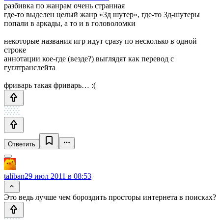
разбивка по жанрам очень странная
где-то выделен целый жанр «3д шутер», где-то 3д-шутеры
попали в аркады, а то и в головоломки
некоторые названия игр идут сразу по несколько в одной
строке
аннотации кое-где (везде?) выглядят как перевод с
гуглтранслейта
фриварь такая фриварь… :(
Ответить
taliban
29 июл 2011 в 08:53
Это ведь лучше чем бороздить просторы интернета в поисках?