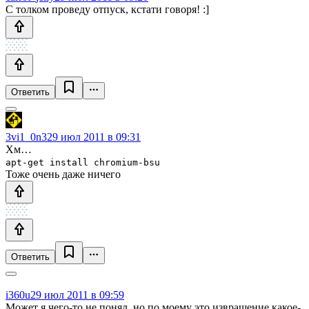
С толком проведу отпуск, кстати говоря! :]
Ответить
3vi1_0n3
29 июл 2011 в 09:31
Хм…
apt-get install chromium-bsu
Тоже очень даже ничего
Ответить
i360u
29 июл 2011 в 09:59
Может я чего-то не понял, но по моему это извращение какое-