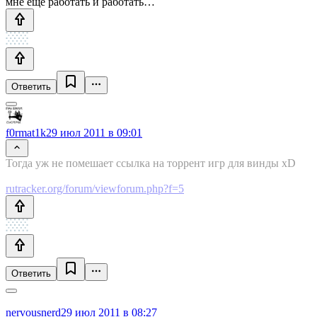
мне еще работать и работать…
Ответить
f0rmat1k
29 июл 2011 в 09:01
Тогда уж не помешает ссылка на торрент игр для винды xD
rutracker.org/forum/viewforum.php?f=5
Ответить
nervousnerd
29 июл 2011 в 08:27