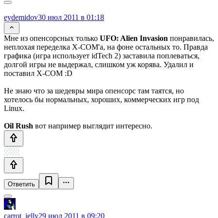
eydemidov
30 июл 2011 в 01:18
Мне из опенсорсных только
UFO: Alien Invasion
понравилась,
неплохая переделка X-COM'a, на фоне остальных то. Правда
графика (игра использует idTech 2) заставила поплеваться,
долгой игры не выдержал, слишком уж корява. Удалил и
поставил X-COM :D
Не знаю что за шедевры мира опенсорс там таятся, но
хотелось бы нормальных, хороших, коммерческих игр под
Linux.
Oil Rush
вот например выглядит интересно.
Ответить
carrot_jelly
29 июл 2011 в 09:20