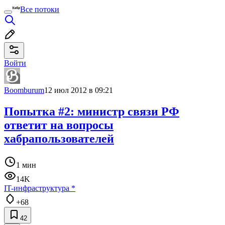
Все потоки
Войти
Boomburum
12 июл 2012 в 09:21
Попытка #2: министр связи РФ
ответит на вопросы
хабрапользователей
1 мин
14K
IT-инфраструктура
*
+68
42