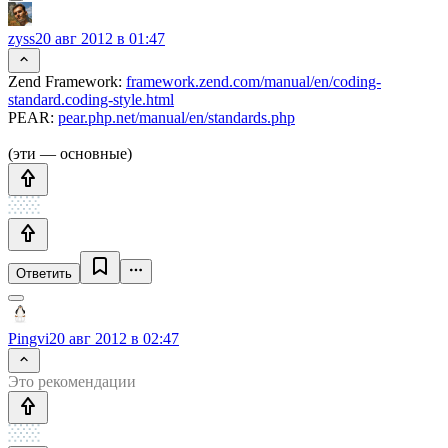
zyss
20 авг 2012 в 01:47
Zend Framework:
framework.zend.com/manual/en/coding-
standard.coding-style.html
PEAR:
pear.php.net/manual/en/standards.php
(эти — основные)
Ответить
Pingvi
20 авг 2012 в 02:47
Это рекомендации