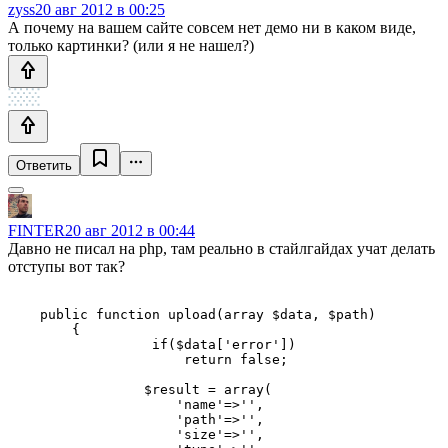
zyss
20 авг 2012 в 00:25
А почему на вашем сайте совсем нет демо ни в каком виде,
только картинки? (или я не нашел?)
Ответить
FINTER
20 авг 2012 в 00:44
Давно не писал на php, там реально в стайлгайдах учат делать
отступы вот так?
    public function upload(array $data, $path)

	{

	          if($data['error'])

	              return false;

	         $result = array(

	             'name'=>'',

	             'path'=>'',

	             'size'=>'',
