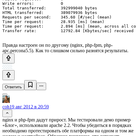
Write errors:           0

Total transferred:      392999040 bytes

HTML transferred:       389079936 bytes

Requests per second:    345.60 [#/sec] (mean)

Time per request:       28.935 [ms] (mean)

Time per request:       2.894 [ms] (mean, across all co
Правда настроен он по другому (nginx, php-fpm, php-
apc,percona5.5). Как то слишком сильно разнятся результаты.
Ответить
coh
19 авг 2012 в 20:59
nginx и php-fpm дадут прирост. Мы тестировали демо пример
«Блог», использовали apache 2.2. Чтобы убедиться в порядках
необходимо протестировать обе платформы на одном и том же