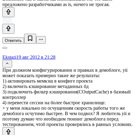
предложено разработчиками as is, ничего не трогая.
Ответить
Ekstazi
19 авг 2012 в 21:28
При должном конфигурировании и правках в демоблоге, yii
может показать примерно такие же результаты:
1) активировать мемкэш в конфиге проекта
2) включить кэширование метаданных бд
3) подключить фильтр кэширования(COutputCache) в базовый
контроллер
4) перевести сессии на более быстрое хранилище.
+ у меня локально по осчущениям скорость работы того же
демоблога осчутимо быстрее. В чем подвох? Я любитель yii и
поэтому думаю что необходим тюнинг демоблога перед
тестированием, чтоб проекты проверялись в равных условиях.