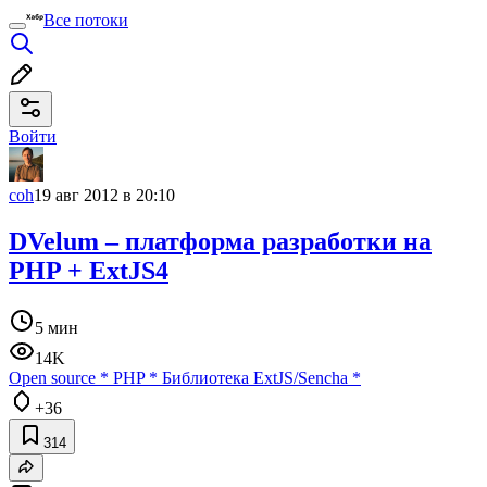
Все потоки
Войти
coh
19 авг 2012 в 20:10
DVelum – платформа разработки на
PHP + ExtJS4
5 мин
14K
Open source
*
PHP
*
Библиотека ExtJS/Sencha
*
+36
314