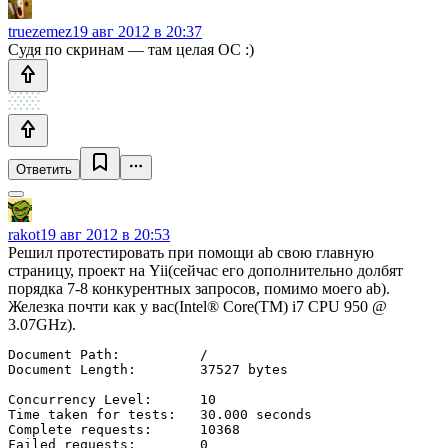
truezemez
19 авг 2012 в 20:37
Судя по скринам — там целая ОС :)
Ответить
rakot
19 авг 2012 в 20:53
Решил протестировать при помощи ab свою главную
страницу, проект на Yii(сейчас его дополнительно долбят
порядка 7-8 конкурентных запросов, помимо моего ab).
Железка почти как у вас(Intel® Core(TM) i7 CPU 950 @
3.07GHz).
Document Path:          /

Document Length:        37527 bytes

Concurrency Level:      10

Time taken for tests:   30.000 seconds

Complete requests:      10368

Failed requests:        0
