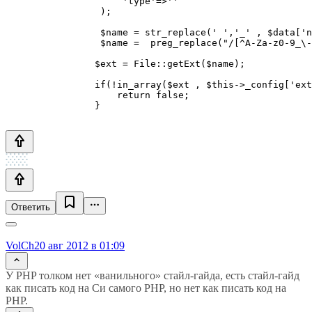
	             'type'=>''

	         );

	         $name = str_replace(' ','_' , $data['name']);

	         $name =  preg_replace("/[^A-Za-z0-9_\-\.]/i",'',$name);

	        $ext = File::getExt($name);

	        if(!in_array($ext , $this->_config['extensions'])){  

	            return false;

	        }

Ответить
VolCh
20 авг 2012 в 01:09
У PHP толком нет «ванильного» стайл-гайда, есть стайл-гайд
как писать код на Си самого PHP, но нет как писать код на
PHP.