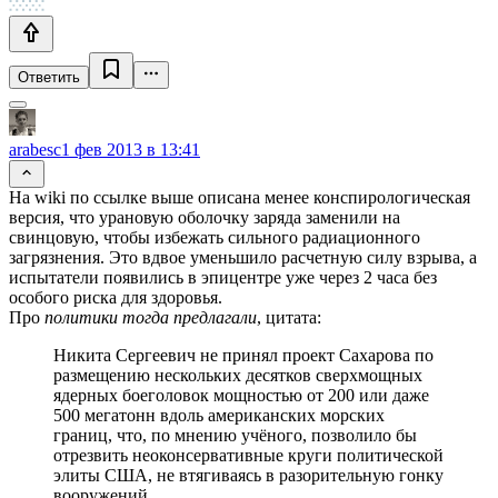
Ответить
arabesc
1 фев 2013 в 13:41
На wiki по ссылке выше описана менее конспирологическая
версия, что урановую оболочку заряда заменили на
свинцовую, чтобы избежать сильного радиационного
загрязнения. Это вдвое уменьшило расчетную силу взрыва, а
испытатели появились в эпицентре уже через 2 часа без
особого риска для здоровья.
Про
политики тогда предлагали
, цитата:
Никита Сергеевич не принял проект Сахарова по
размещению нескольких десятков сверхмощных
ядерных боеголовок мощностью от 200 или даже
500 мегатонн вдоль американских морских
границ, что, по мнению учёного, позволило бы
отрезвить неоконсервативные круги политической
элиты США, не втягиваясь в разорительную гонку
вооружений