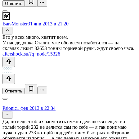
Ответить
BarsMonster
31 янв 2013 в 21:20
Его у всех много, хватит всем.
У нас дедушка Сталин уже обо всем позаботился — на
складах лежит 82653 тонны ториевой руды, ждут своего часа.
aftershock.su/?q=node/15326
Ответить
Psionic
1 фев 2013 в 22:34
Да, но ведь чтоб их запустить нужно делящееся вещество —
голый торий 232 не делится сам по себе — я так понимаю
нужен уран 233 которій под действием быстрых нейтронов
образуется из тория — а для первых запусков его откудато