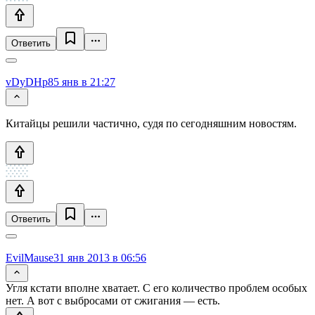
Ответить
vDyDHp8
5 янв в 21:27
Китайцы решили частично, судя по сегодняшним новостям.
Ответить
EvilMause
31 янв 2013 в 06:56
Угля кстати вполне хватает. С его количество проблем особых
нет. А вот с выбросами от сжигания — есть.