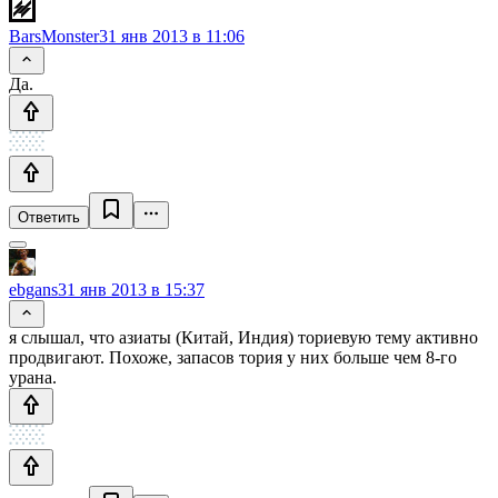
BarsMonster
31 янв 2013 в 11:06
Да.
Ответить
ebgans
31 янв 2013 в 15:37
я слышал, что азиаты (Китай, Индия) ториевую тему активно
продвигают. Похоже, запасов тория у них больше чем 8-го
урана.