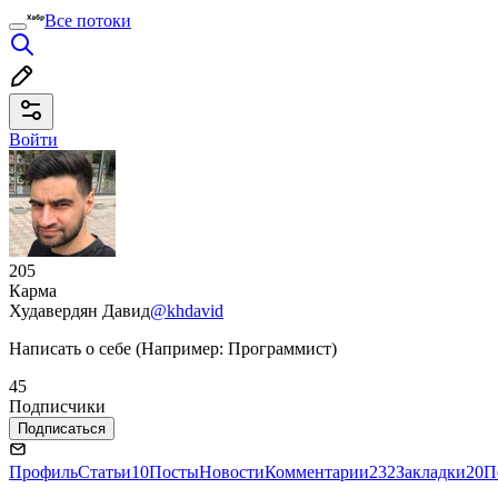
Все потоки
Войти
205
Карма
Худавердян Давид
@khdavid
Написать о себе (Например: Программист)
45
Подписчики
Подписаться
Профиль
Статьи
10
Посты
Новости
Комментарии
232
Закладки
20
П