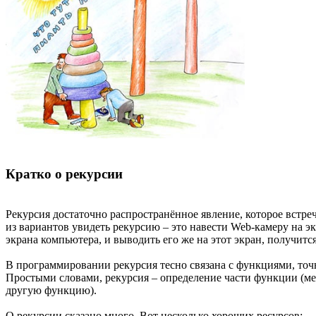
Кратко о рекурсии
Рекурсия достаточно распространённое явление, которое встреч
из вариантов увидеть рекурсию – это навести Web-камеру на э
экрана компьютера, и выводить его же на этот экран, получитс
В программировании рекурсия тесно связана с функциями, точ
Простыми словами, рекурсия – определение части функции (метод
другую функцию).
О рекурсии сказано много. Вот несколько хороших ресурсов: