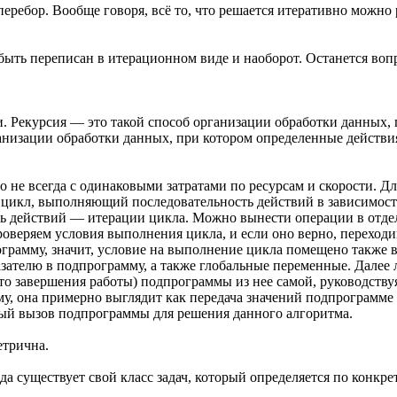
перебор. Вообще говоря, всё то, что решается итеративно можно
ть переписан в итерационном виде и наоборот. Останется вопрос
. Рекурсия — это такой способ организации обработки данных, 
низации обработки данных, при котором определенные действия
о не всегда с одинаковыми затратами по ресурсам и скорости. Д
 цикл, выполняющий последовательность действий в зависимости 
ость действий — итерации цикла. Можно вынести операции в отде
оверяем условия выполнения цикла, и если оно верно, переход
ограмму, значит, условие на выполнение цикла помещено также 
ателю в подпрограмму, а также глобальные переменные. Далее л
осто завершения работы) подпрограммы из нее самой, руководств
му, она примерно выглядит как передача значений подпрограмме
ный вызов подпрограммы для решения данного алгоритма.
етрична.
да существует свой класс задач, который определяется по конкре