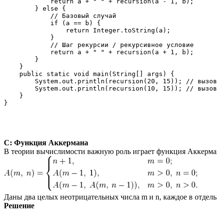
            return a + " " + recursion(a - 1, b);

        } else {

            // Базовый случай

            if (a == b) {

                return Integer.toString(a);

            }

            // Шаг рекурсии / рекурсивное условие

            return a + " " + recursion(a + 1, b);

        }

    }

    public static void main(String[] args) {

        System.out.println(recursion(20, 15)); // вызов
        System.out.println(recursion(10, 15)); // вызов
    }

C: Функция Аккермана
В теории вычислимости важную роль играет функция Аккерман
Даны два целых неотрицательных числа m и n, каждое в отдель
Решение