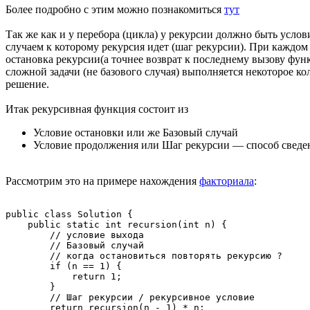
Более подробно с этим можно познакомиться
тут
Так же как и у перебора (цикла) у рекурсии должно быть услови
случаем к которому рекурсия идет (шаг рекурсии). При каждом
остановка рекурсии(а точнее возврат к последнему вызову фун
сложной задачи (не базового случая) выполняется некоторое ко
решение.
Итак рекурсивная функция состоит из
Условие остановки или же Базовый случай
Условие продолжения или Шаг рекурсии — способ сведен
Рассмотрим это на примере нахождения
факториала
:
public class Solution { 

    public static int recursion(int n) {

        // условие выхода

        // Базовый случай

        // когда остановиться повторять рекурсию ?

        if (n == 1) {

            return 1;

        }

        // Шаг рекурсии / рекурсивное условие

        return recursion(n - 1) * n;
