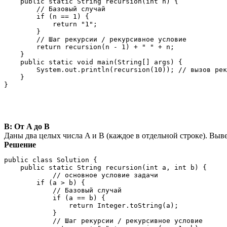
    public static String recursion(int n) {

        // Базовый случай

        if (n == 1) {

            return "1";

        }

        // Шаг рекурсии / рекурсивное условие

        return recursion(n - 1) + " " + n;

    }

    public static void main(String[] args) {

        System.out.println(recursion(10)); // вызов рек
    }

B: От A до B
Даны два целых числа A и В (каждое в отдельной строке). Выве
Решение
public class Solution {

    public static String recursion(int a, int b) {

            // основное условие задачи

        if (a > b) {

            // Базовый случай

            if (a == b) {

                return Integer.toString(a);

            }

            // Шаг рекурсии / рекурсивное условие
