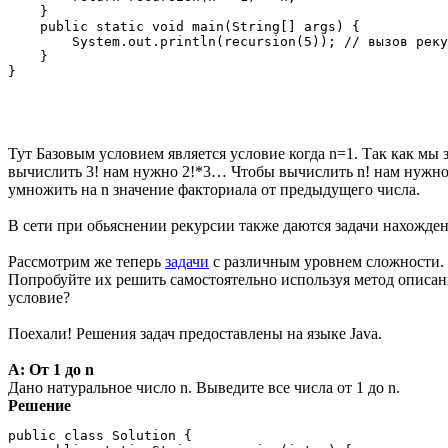
    }

    public static void main(String[] args) {

        System.out.println(recursion(5)); // вызов реку
    }

Тут Базовым условием является условие когда n=1. Так как мы з
вычислить 3! нам нужно 2!*3… Чтобы вычислить n! нам нужно (
умножить на n значение факториала от предыдущего числа.
В сети при обьяснении рекурсии также даются задачи нахожде
Рассмотрим же теперь
задачи
с различным уровнем сложности.
Попробуйте их решить самостоятельно используя метод описан
условие?
Поехали! Решения задач предоставлены на языке Java.
A: От 1 до n
Дано натуральное число n. Выведите все числа от 1 до n.
Решение
public class Solution {
