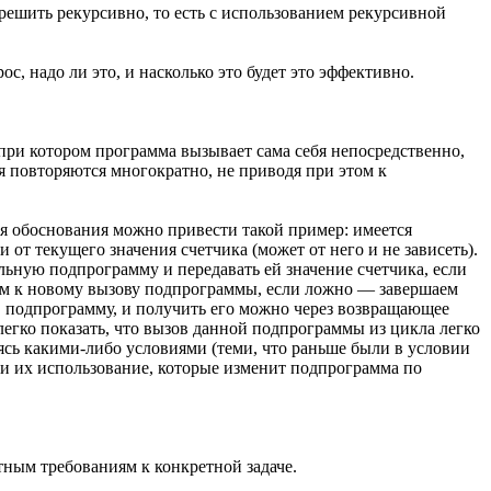
 решить рекурсивно, то есть с использованием рекурсивной
, надо ли это, и насколько это будет это эффективно.
при котором программа вызывает сама себя непосредственно,
 повторяются многократно, не приводя при этом к
ля обоснования можно привести такой пример: имеется
от текущего значения счетчика (может от него и не зависеть).
льную подпрограмму и передавать ей значение счетчика, если
им к новому вызову подпрограммы, если ложно — завершаем
в подпрограмму, и получить его можно через возвращающее
егко показать, что вызов данной подпрограммы из цикла легко
уясь какими-либо условиями (теми, что раньше были в условии
 и их использование, которые изменит подпрограмма по
тным требованиям к конкретной задаче.