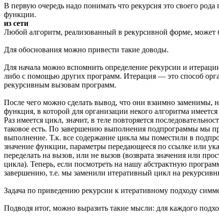
В первую очередь надо понимать что рекурсия это своего рода 
функции.
из сети
Любой алгоритм, реализованный в рекурсивной форме, может бы
Для обоснования можно привести такие доводы.
Для начала можно вспомнить определение рекурсии и итерации
либо с помощью других программ. Итерация — это способ орга
рекурсивным вызовам программ.
После чего можно сделать вывод, что они взаимно заменимы, н
функция, в которой для организации некого алгоритма имеется
Раз имеется цикл, значит, в теле повторяется последовательн
таковое есть. По завершению выполнения подпрограммы мы пр
выполнение. Т.к. все содержание цикла мы поместили в подпр
значение функции, параметры передающееся по ссылке или указ
переделать на вызов, или не вызов (возврата значения или пр
цикла). Теперь, если посмотреть на нашу абстрактную програм
завершению, т.е. мы заменили итеративный цикл на рекурсив
Задача по приведению рекурсии к итеративному подходу симм
Подводя итог, можно выразить такие мысли: для каждого подхо