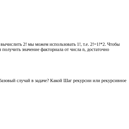
вычислить 2! мы можем использовать 1!, т.е. 2!=1!*2. Чтобы
 получить значение факториала от числа n, достаточно
азовый случай в задаче? Какой Шаг рекурсии или рекурсивное