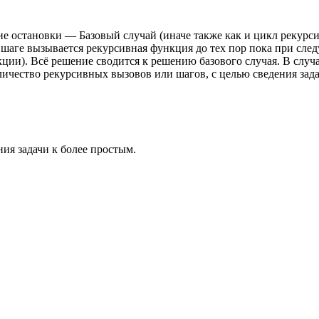
е остановки — Базовый случай (иначе также как и цикл рекурсия 
 шаге вызывается рекурсивная функция до тех пор пока при сле
кции). Всё решение сводится к решению базового случая. В случ
личество рекурсивных вызовов или шагов, с целью сведения задач
ия задачи к более простым.