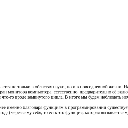
ается не только в областях науки, но и в повседневной жизни. 
кран монитора компьютера, естественно, предварительно её вклю
я что-то вроде замкнутого цикла. В итоге мы будем наблюдать не
нее именно благодаря функциям в программировании существует
а) через саму себя, то есть это функция, которая вызывает саму