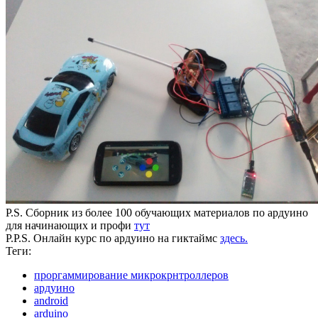
P.S. Сборник из более 100 обучающих материалов по ардуино
для начинающих и профи
тут
P.P.S. Онлайн курс по ардуино на гиктаймс
здесь.
Теги:
проргаммирование микрокрнтроллеров
ардуино
android
arduino