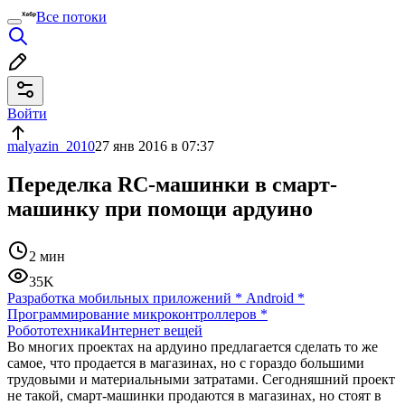
Все потоки
Войти
malyazin_2010
27 янв 2016 в 07:37
Переделка RC-машинки в смарт-
машинку при помощи ардуино
2 мин
35K
Разработка мобильных приложений
*
Android
*
Программирование микроконтроллеров
*
Робототехника
Интернет вещей
Во многих проектах на ардуино предлагается сделать то же
самое, что продается в магазинах, но с гораздо большими
трудовыми и материальными затратами. Сегодняшний проект
не такой, смарт-машинки продаются в магазинах, но стоят в