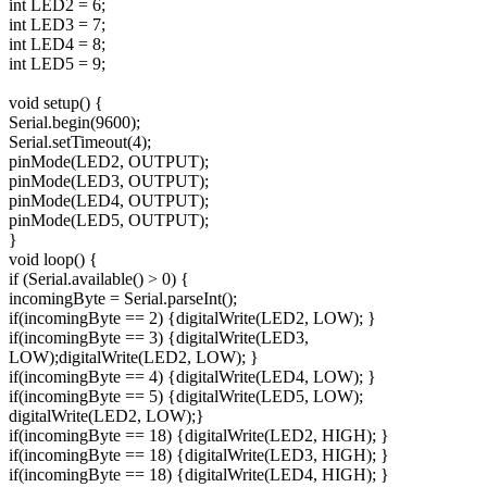
int LED2 = 6;
int LED3 = 7;
int LED4 = 8;
int LED5 = 9;
void setup() {
Serial.begin(9600);
Serial.setTimeout(4);
pinMode(LED2, OUTPUT);
pinMode(LED3, OUTPUT);
pinMode(LED4, OUTPUT);
pinMode(LED5, OUTPUT);
}
void loop() {
if (Serial.available() > 0) {
incomingByte = Serial.parseInt();
if(incomingByte == 2) {digitalWrite(LED2, LOW); }
if(incomingByte == 3) {digitalWrite(LED3,
LOW);digitalWrite(LED2, LOW); }
if(incomingByte == 4) {digitalWrite(LED4, LOW); }
if(incomingByte == 5) {digitalWrite(LED5, LOW);
digitalWrite(LED2, LOW);}
if(incomingByte == 18) {digitalWrite(LED2, HIGH); }
if(incomingByte == 18) {digitalWrite(LED3, HIGH); }
if(incomingByte == 18) {digitalWrite(LED4, HIGH); }