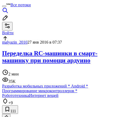
Все потоки
Войти
malyazin_2010
27 янв 2016 в 07:37
Переделка RC-машинки в смарт-
машинку при помощи ардуино
2 мин
35K
Разработка мобильных приложений
*
Android
*
Программирование микроконтроллеров
*
Робототехника
Интернет вещей
+9
111